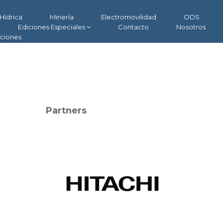
Hídrica
Minería
Electromovilidad
ODS
Ediciones Especiales
Contacto
Nosotros
aciones
Partners