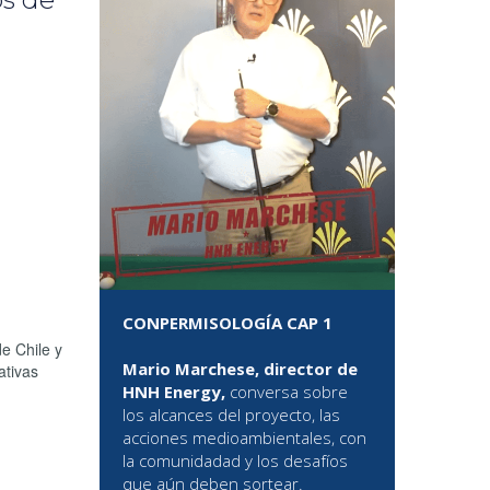
CONPERMISOLOGÍA CAP 1
e Chile y
Mario Marchese, director de
ativas
HNH Energy,
conversa sobre
los alcances del proyecto, las
acciones medioambientales, con
la comunidadad y los desafíos
que aún deben sortear.