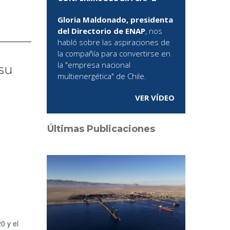
Gloria Maldonado, presidenta
del Directorio de ENAP
, nos
habló sobre las aspiraciones de
la compañía para convertirse en
la "empresa nacional
 su
multienergética" de Chile.
VER VÍDEO
Últimas Publicaciones
0 y el