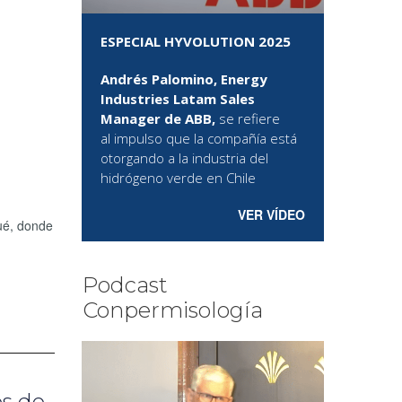
ESPECIAL HYVOLUTION 2025
Andrés Palomino, Energy
Industries Latam Sales
Manager de ABB,
se refiere
al
impulso que la compañía está
otorgando a la industria del
hidrógeno verde en Chile
VER VÍDEO
pué, donde
Podcast
Conpermisología
os de