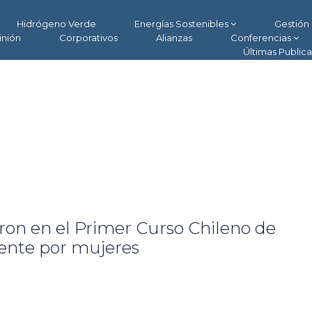
Hidrógeno Verde
Energías Sostenibles
Gestión 
inión
Corporativos
Alianzas
Conferencias
Últimas Public
ron en el Primer Curso Chileno de
ente por mujeres