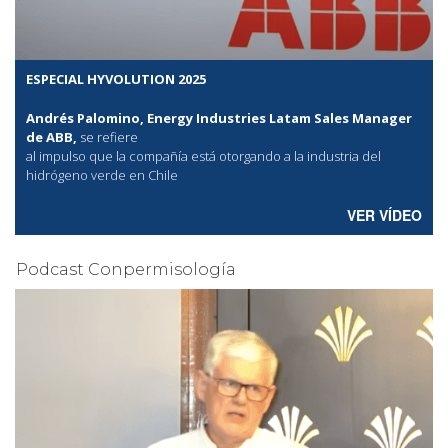
ESPECIAL HYVOLUTION 2025
Andrés Palomino, Energy Industries Latam Sales Manager
de ABB,
se refiere
al
impulso que la compañía está otorgando a la industria del
hidrógeno verde en Chile
VER VÍDEO
Podcast Conpermisología