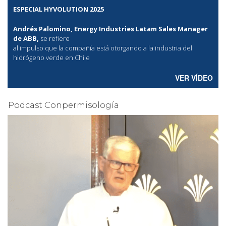
ESPECIAL HYVOLUTION 2025
Andrés Palomino, Energy Industries Latam Sales Manager
de ABB,
se refiere
al
impulso que la compañía está otorgando a la industria del
hidrógeno verde en Chile
VER VÍDEO
Podcast Conpermisología