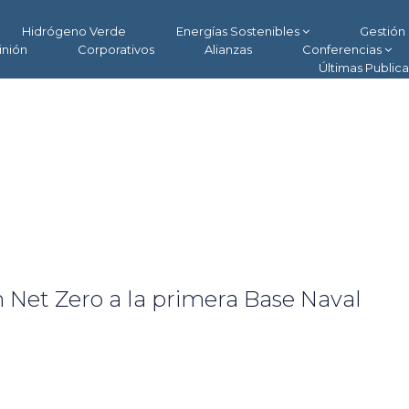
Hidrógeno Verde
Energías Sostenibles
Gestión 
inión
Corporativos
Alianzas
Conferencias
Últimas Public
 Net Zero a la primera Base Naval