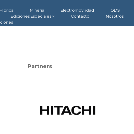
Hídrica
Minería
Electromovilidad
ODS
Ediciones Especiales
Contacto
Nosotros
aciones
Partners