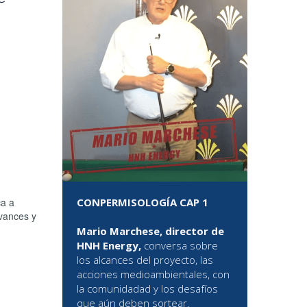
CONPERMISOLOGÍA CAP 1
ca a
avances y
Mario Marchese, director de
HNH Energy,
conversa sobre
los alcances del proyecto, las
acciones medioambientales, con
la comunidadad y los desafíos
que aún deben sortear.