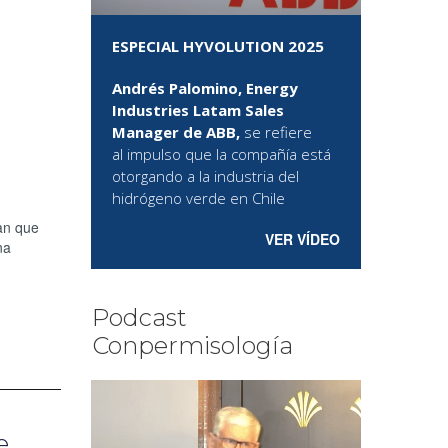
ESPECIAL HYVOLUTION 2025
Andrés Palomino, Energy
Industries Latam Sales
Manager de ABB,
se refiere
al
impulso que la compañía está
otorgando a la industria del
hidrógeno verde en Chile
an que
VER VÍDEO
na
Podcast
Conpermisología
e