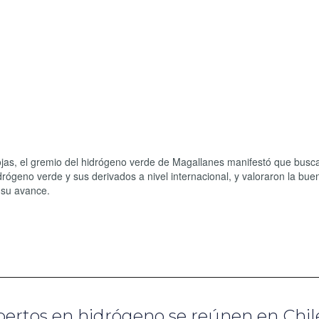
ojas, el gremio del hidrógeno verde de Magallanes manifestó que busc
drógeno verde y sus derivados a nivel internacional, y valoraron la bue
 su avance.
xpertos en hidrógeno se reúnen en Chil