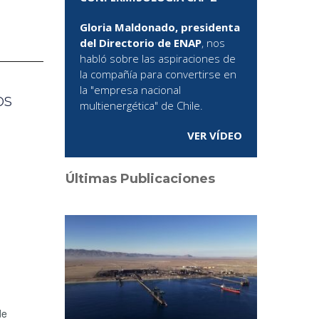
Gloria Maldonado, presidenta
del Directorio de ENAP
, nos
habló sobre las aspiraciones de
la compañía para convertirse en
la "empresa nacional
os
multienergética" de Chile.
VER VÍDEO
Últimas Publicaciones
de