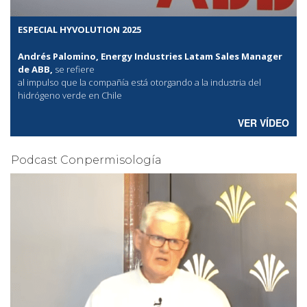
ESPECIAL HYVOLUTION 2025
Andrés Palomino, Energy Industries Latam Sales Manager
de ABB,
se refiere
al
impulso que la compañía está otorgando a la industria del
hidrógeno verde en Chile
VER VÍDEO
Podcast Conpermisología