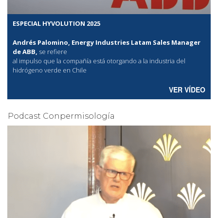
ESPECIAL HYVOLUTION 2025
Andrés Palomino, Energy Industries Latam Sales Manager
de ABB,
se refiere
al
impulso que la compañía está otorgando a la industria del
hidrógeno verde en Chile
VER VÍDEO
Podcast Conpermisología