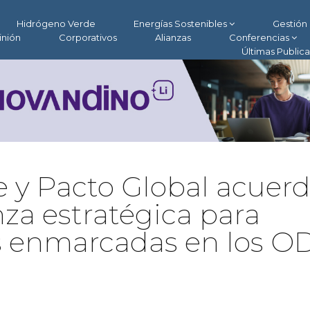
Hidrógeno Verde
Energías Sostenibles
Gestión 
inión
Corporativos
Alianzas
Conferencias
Últimas Public
e y Pacto Global acuer
za estratégica para
vas enmarcadas en los O