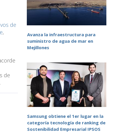
ivos de
le
,
Avanza la infraestructura para
suministro de agua de mar en
Mejillones
 acorde
as de
.
Samsung obtiene el 1er lugar en la
categoría tecnología de ranking de
Sostenibilidad Empresarial IPSOS