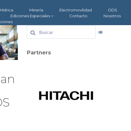
Hídrica
Minería
Electromovilidad
ODS
Ediciones Especiales
Contacto
Nosotros
aciones
IR
Partners
dan
DS