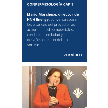
CONPERMISOLOGÍA CAP 1
Mario Marchese, director de
HNH Energy,
conversa sobre
los alcances del proyecto, las
acciones medioambientales,
con la comunidadad y los
desafíos que aún deben
sortear.
VER VÍDEO