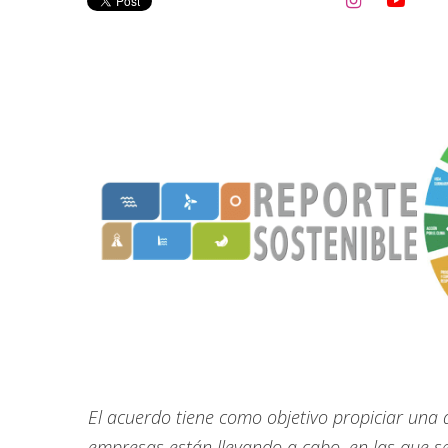


El acuerdo tiene como objetivo propiciar una 
empresas están llevando a cabo, en las que 