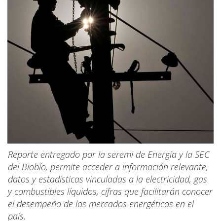
Reporte entregado por la seremi de Energía y la SEC
del Biobío, permite acceder a información relevante,
datos y estadísticas vinculadas a la electricidad, gas
y combustibles líquidos, cifras que facilitarán conocer
el desempeño de los mercados energéticos en el
país.