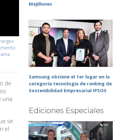
Mejillones
nnergex
amiento
acama
Samsung obtiene el 1er lugar en la
to de
categoría tecnología de ranking de
los
Sostenibilidad Empresarial IPSOS
e una
Ediciones Especiales
que se
n el