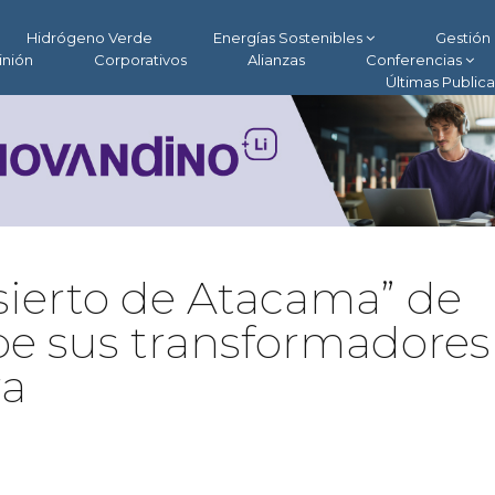
Hidrógeno Verde
Energías Sostenibles
Gestión 
inión
Corporativos
Alianzas
Conferencias
Últimas Public
sierto de Atacama” de
ibe sus transformadores
ra