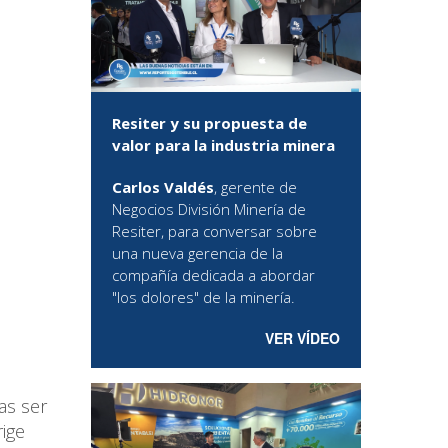
Resiter y su propuesta de
valor para la industria minera
Carlos Valdés
, gerente de
Negocios División Minería de
Resiter, para conversar sobre
una nueva gerencia de la
compañía dedicada a abordar
"los dolores" de la minería.
VER VÍDEO
as ser
rige