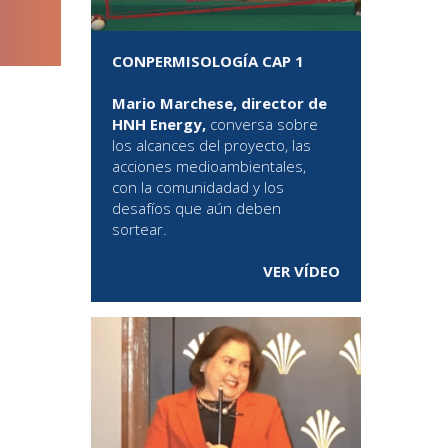
CONPERMISOLOGÍA CAP 1
Mario Marchese, director de
HNH Energy,
conversa sobre
los alcances del proyecto, las
acciones medioambientales,
con la comunidadad y los
desafíos que aún deben
sortear.
VER VÍDEO