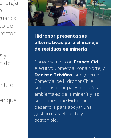
energía
o
guardia
so de
irector
Hidronor presenta sus
alternativas para el manejo
de residuos en minería
s y
Conversamos con
Franco Cid
,
n de
ejecutivo Comercial Zona Norte, y
Denisse Triviños
, subgerente
Comercial de Hidronor Chile,
ante en
sobre los principales desafíos
ambientales de la minería y las
 en que
soluciones que Hidronor
desarrolla para apoyar una
gestión más eficiente y
sostenible.