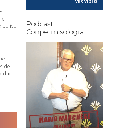
VER VÍDEO
es
 el
Podcast
o eólico
Conpermisología
wer
os de
cidad