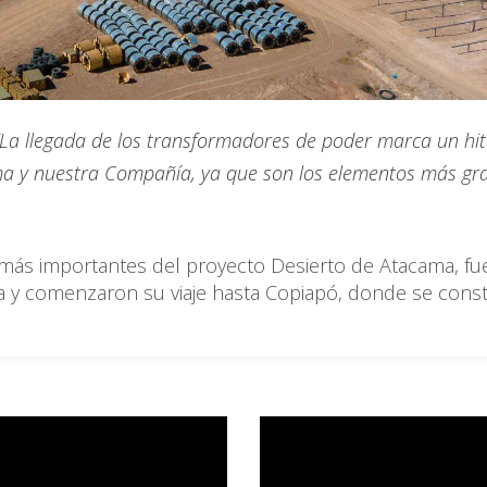
 “La llegada de los transformadores de poder marca un hi
ama y nuestra Compañía, ya que son los elementos más gr
 más importantes del proyecto Desierto de Atacama, fu
 y comenzaron su viaje hasta Copiapó, donde se const