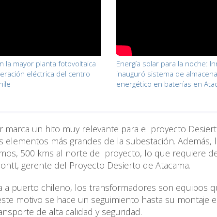
n la mayor planta fotovoltaica
Energía solar para la noche: I
eración eléctrica del centro
inauguró sistema de almacen
hile
energético en baterías en At
r marca un hito muy relevante para el proyecto Desier
s elementos más grandes de la subestación. Además, 
os, 500 kms al norte del proyecto, lo que requiere d
Montt, gerente del Proyecto Desierto de Atacama.
da a puerto chileno, los transformadores son equipos 
ste motivo se hace un seguimiento hasta su montaje e
ansporte de alta calidad y seguridad.