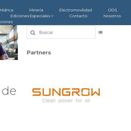
Hídrica
Minería
Electromovilidad
ODS
Ediciones Especiales
Contacto
Nosotros
aciones
IR
Partners
 de