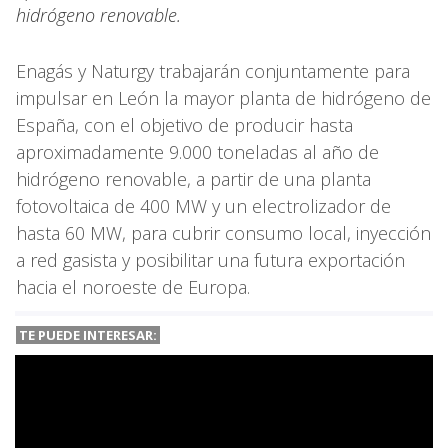
hidrógeno renovable.
Enagás y Naturgy trabajarán conjuntamente para
impulsar en León la mayor planta de hidrógeno de
España, con el objetivo de producir hasta
aproximadamente 9.000 toneladas al año de
hidrógeno renovable, a partir de una planta
fotovoltaica de 400 MW y un electrolizador de
hasta 60 MW, para cubrir consumo local, inyección
a red gasista y posibilitar una futura exportación
hacia el noroeste de Europa.
TE PUEDE INTERESAR: