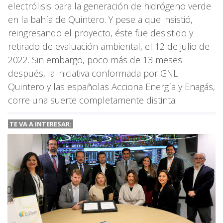
electrólisis para la generación de hidrógeno verde
en la bahía de Quintero. Y pese a que insistió,
reingresando el proyecto, éste fue desistido y
retirado de evaluación ambiental, el 12 de julio de
2022. Sin embargo, poco más de 13 meses
después, la iniciativa conformada por GNL
Quintero y las españolas Acciona Energía y Enagás,
corre una suerte completamente distinta.
TE VA A INTERESAR: