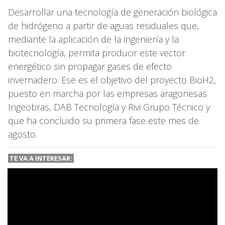
Desarrollar una tecnología de generación biológica
de hidrógeno a partir de aguas residuales que,
mediante la aplicación de la ingeniería y la
biotecnología, permita producir este vector
energético sin propagar gases de efecto
invernadero. Ese es el objetivo del proyecto BioH2,
puesto en marcha por las empresas aragonesas
Ingeobras, DAB Tecnología y Rivi Grupo Técnico y
que ha concluido su primera fase este mes de
agosto.
TE VA A
INTERESAR: