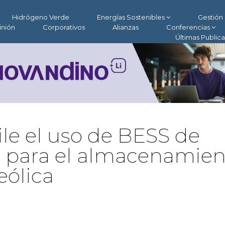
Hidrógeno Verde
Energías Sostenibles
Gestión 
inión
Corporativos
Alianzas
Conferencias
Últimas Public
e el uso de BESS de
n para el almacenamien
eólica