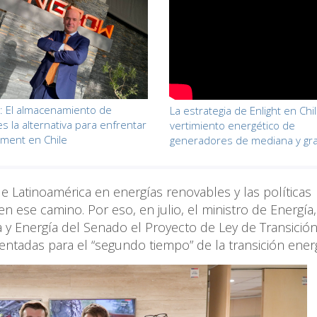
: El almacenamiento de
La estrategia de Enlight en Chil
es la alternativa para enfrentar
vertimiento energético de
ilment en Chile
generadores de mediana y gra
 Latinoamérica en energías renovables y las políticas
en ese camino. Por eso, en julio, el ministro de Energía
 y Energía del Senado el Proyecto de Ley de Transició
ntadas para el “segundo tiempo” de la transición energ