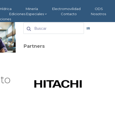
Hídrica
Minería
Electromovilidad
ODS
Ediciones Especiales
Contacto
Nosotros
aciones
IR
Partners
to