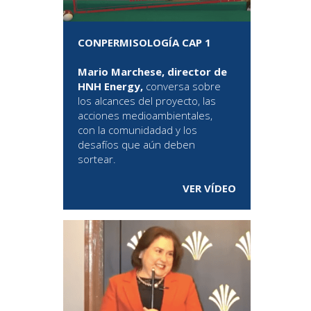
CONPERMISOLOGÍA CAP 1
Mario Marchese, director de
HNH Energy,
conversa sobre
los alcances del proyecto, las
acciones medioambientales,
con la comunidadad y los
desafíos que aún deben
sortear.
VER VÍDEO