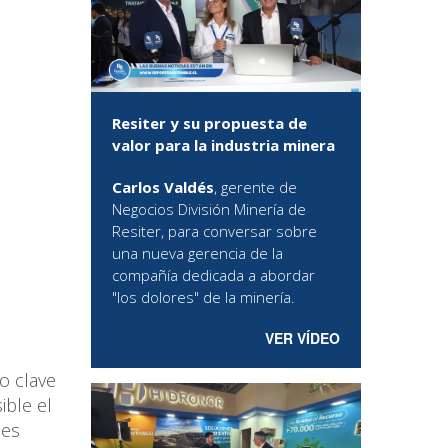
Resiter y su propuesta de
valor para la industria minera
Carlos Valdés
, gerente de
Negocios División Minería de
Resiter, para conversar sobre
una nueva gerencia de la
compañía dedicada a abordar
"los dolores" de la minería.
VER VÍDEO
o clave
ible el
les