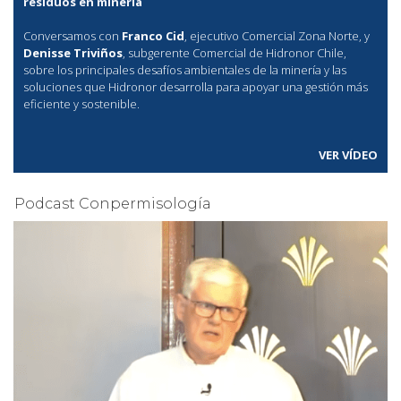
residuos en minería
Conversamos con
Franco Cid
, ejecutivo Comercial Zona Norte, y
Denisse Triviños
, subgerente Comercial de Hidronor Chile,
sobre los principales desafíos ambientales de la minería y las
soluciones que Hidronor desarrolla para apoyar una gestión más
eficiente y sostenible.
VER VÍDEO
Podcast Conpermisología