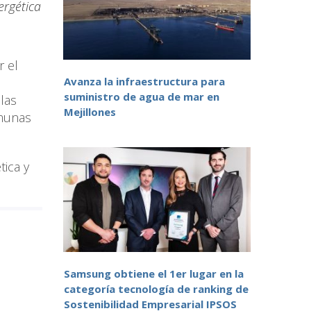
ergética
r el
Avanza la infraestructura para
suministro de agua de mar en
las
Mejillones
omunas
tica y
Samsung obtiene el 1er lugar en la
categoría tecnología de ranking de
Sostenibilidad Empresarial IPSOS