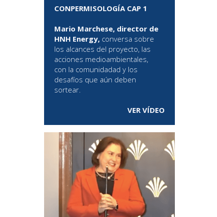
CONPERMISOLOGÍA CAP 1
Mario Marchese, director de
HNH Energy,
conversa sobre
los alcances del proyecto, las
acciones medioambientales,
con la comunidadad y los
desafíos que aún deben
sortear.
VER VÍDEO