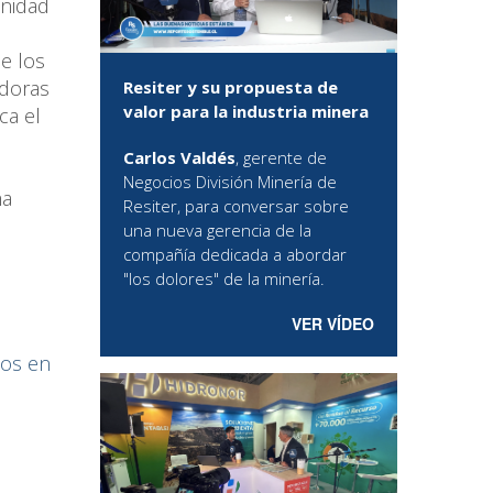
Unidad
de los
adoras
Resiter y su propuesta de
valor para la industria minera
ca el
Carlos Valdés
, gerente de
Negocios División Minería de
ma
Resiter, para conversar sobre
una nueva gerencia de la
compañía dedicada a abordar
"los dolores" de la minería.
VER VÍDEO
dos en