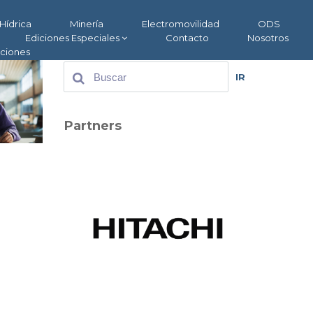
Hídrica
Minería
Electromovilidad
ODS
Ediciones Especiales
Contacto
Nosotros
aciones
IR
Partners