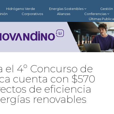
Hidrógeno Verde
Energías Sostenibles
Gestión 
inión
Corporativos
Alianzas
Conferencias
Últimas Public
a el 4º Concurso de
ica cuenta con $570
ectos de eficiencia
ergías renovables