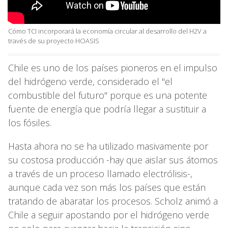
Cómo TCI incorporará la economía circular al desarrollo del H2V a
través de su proyecto HOASIS
Chile es uno de los países pioneros en el impulso
del hidrógeno verde, considerado el "el
combustible del futuro" porque es una potente
fuente de energía que podría llegar a sustituir a
los fósiles.
Hasta ahora no se ha utilizado masivamente por
su costosa producción -hay que aislar sus átomos
a través de un proceso llamado electrólisis-,
aunque cada vez son más los países que están
tratando de abaratar los procesos. Scholz animó a
Chile a seguir apostando por el hidrógeno verde