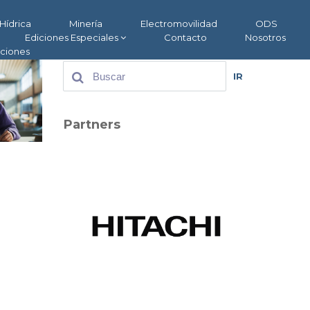
Hídrica
Minería
Electromovilidad
ODS
Ediciones Especiales
Contacto
Nosotros
aciones
IR
Partners