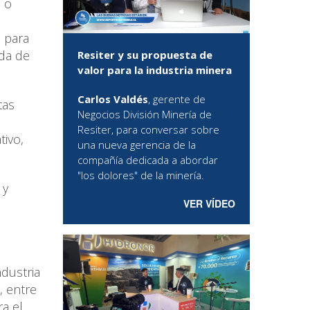
a o
l para
ada de
Resiter y su propuesta de
valor para la industria minera
Carlos Valdés
, gerente de
tas
Negocios División Minería de
Resiter, para conversar sobre
tivo,
una nueva gerencia de la
compañía dedicada a abordar
"los dolores" de la minería.
 y
VER VÍDEO
dustria
, entre
a el