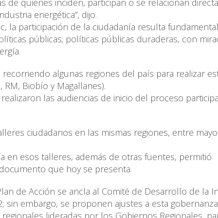
 de quienes inciden, participan o se relacionan direct
dustria energética”, dijo.
, la participación de la ciudadanía resulta fundamenta
olíticas públicas; políticas públicas duraderas, con mir
ergía.
á recorriendo algunas regiones del país para realizar es
o, RM, Biobío y Magallanes).
alizaron las audiencias de inicio del proceso participa
alleres ciudadanos en las mismas regiones, entre mayo
a en esos talleres, además de otras fuentes, permitió
l documento que hoy se presenta.
an de Acción se ancla al Comité de Desarrollo de la In
; sin embargo, se proponen ajustes a esta gobernanza
regionales lideradas por los Gobiernos Regionales, par