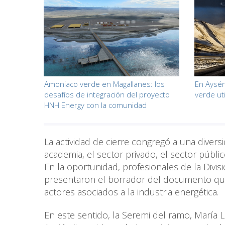
Amoniaco verde en Magallanes: los
En Aysén
desafíos de integración del proyecto
verde ut
HNH Energy con la comunidad
La actividad de cierre congregó a una dive
academia, el sector privado, el sector públic
En la oportunidad, profesionales de la Divisi
presentaron el borrador del documento que 
actores asociados a la industria energética.
En este sentido, la Seremi del ramo, María 