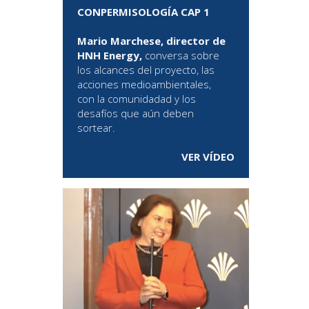
CONPERMISOLOGÍA CAP 1
Mario Marchese, director de
HNH Energy,
conversa sobre
los alcances del proyecto, las
acciones medioambientales,
con la comunidadad y los
desafíos que aún deben
sortear.
VER VÍDEO