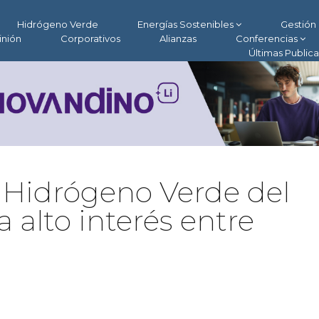
Hidrógeno Verde
Energías Sostenibles
Gestión 
inión
Corporativos
Alianzas
Conferencias
Últimas Public
 Hidrógeno Verde del
 alto interés entre