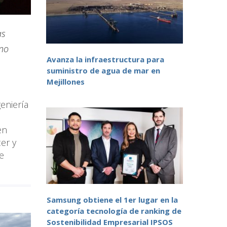
as
eno
Avanza la infraestructura para
suministro de agua de mar en
Mejillones
eniería
en
er y
e
Samsung obtiene el 1er lugar en la
categoría tecnología de ranking de
Sostenibilidad Empresarial IPSOS