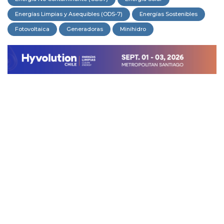
Energías Limpias y Asequibles (ODS-7)
Energías Sostenibles
Fotovoltaica
Generadoras
Minihidro