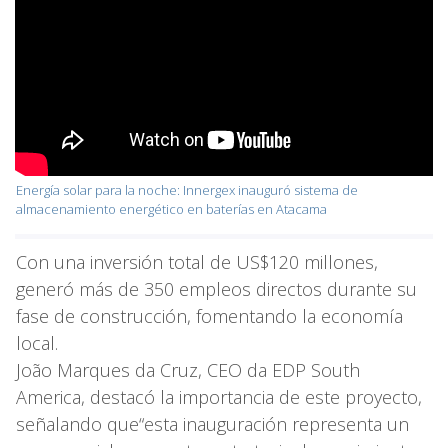
Energía solar para la noche: Innergex inauguró sistema de
almacenamiento energético en baterías en Atacama
Con una inversión total de US$120 millones,
generó más de 350 empleos directos durante su
fase de construcción, fomentando la economía
local.
João Marques da Cruz, CEO da EDP South
America, destacó la importancia de este proyecto,
señalando que“esta inauguración representa un