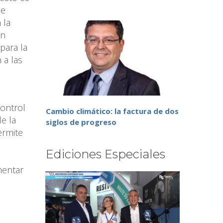
se
 la
un
para la
 a las
Control
Cambio climático: la factura de dos
e la
siglos de progreso
ermite
Ediciones Especiales
mentar