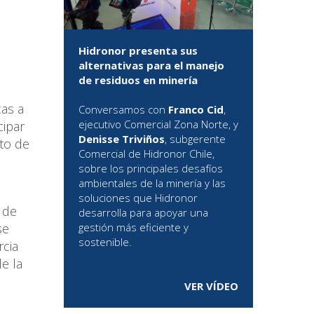
Hidronor presenta sus
alternativas para el manejo
de residuos en minería
as a
Conversamos con
Franco Cid
,
ejecutivo Comercial Zona Norte, y
cipar
Denisse Triviños
, subgerente
to de
Comercial de Hidronor Chile,
sobre los principales desafíos
ambientales de la minería y las
soluciones que Hidronor
 de
desarrolla para apoyar una
se
gestión más eficiente y
sostenible.
rcia
de la
VER VÍDEO