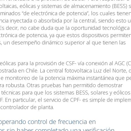
oltaicas, eólicas y sistemas de almacenamiento (BESS) 
minados “de electrónica de potencia”, los cuales tienen
cia inyectada o absorbida por la central, siendo esto 
Es decir, no cabe duda que la oportunidad tecnológica 
trónica de potencia, ya que estos dispositivos permiten
es, un desempeño dinámico superior al que tienen las
eólicas para la provisión de CSF- vía conexión al AGC (
rada en Chile. La central fotovoltaica Luz del Norte, d
 de monitoreo de la potencia máxima instantánea que p
ra robusta. Otras pruebas han permitido demostrar
técnicas para que los sistemas BESS, solares y eólicos
. En particular, el servicio de CPF- es simple de imple
 controlador de planta.
 operando control de frecuencia en
os sin haber completado una verificación