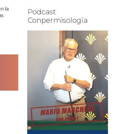
n la
Podcast
as
Conpermisología