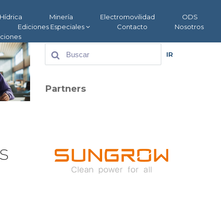
Hídrica
Minería
Electromovilidad
ODS
Ediciones Especiales
Contacto
Nosotros
aciones
IR
Partners
s