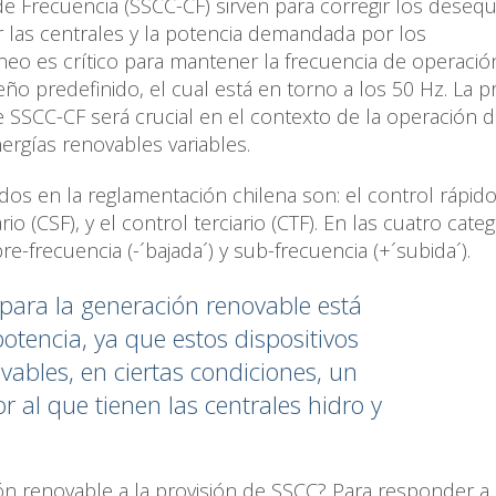
 Frecuencia (SSCC-CF) sirven para corregir los desequi
 las centrales y la potencia demandada por los
eo es crítico para mantener la frecuencia de operació
ño predefinido, el cual está en torno a los 50 Hz. La p
e SSCC-CF será crucial en el contexto de la operación 
nergías renovables variables.
os en la reglamentación chilena son: el control rápido
io (CSF), y el control terciario (CTF). En las cuatro cate
re-frecuencia (-´bajada´) y sub-frecuencia (+´subida´).
para la generación renovable está
otencia, ya que estos dispositivos
vables, en ciertas condiciones, un
al que tienen las centrales hidro y
n renovable a la provisión de SSCC? Para responder a 