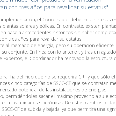
an con tres años para revalidar su estatus".
e implementación, el Coordinador debe incluir en sus e
 plantas solares y eólicas. En contraste, existen planta
 en base a antecedentes históricos sin haber complet
con tres años para revalidar su estatus.
e al mercado de energía, pero su operación eficiente
su conjunto. En línea con lo anterior, y tras un agitad
e Expertos, el Coordinador ha renovado la estructura 
ional ha definido que no se requerirá CRF y que sólo e
tonces cinco categorías de SSCC-CF que se contratan m
mercado potencial de las instalaciones de Energías
o, permitiéndoles sacar el máximo provecho a su elect
e- a las unidades sincrónicas. De estos cambios, el fac
SSCC-CF de subida y bajada, ya que permitirá una signif
bajada.