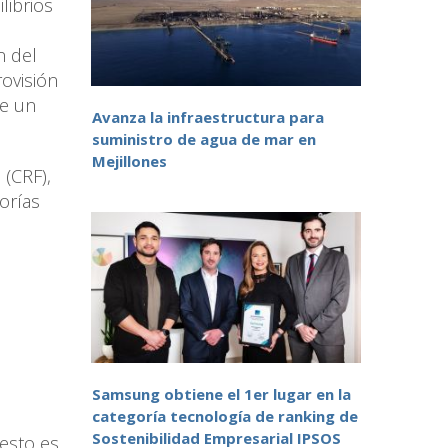
librios
n del
rovisión
de un
Avanza la infraestructura para
suministro de agua de mar en
Mejillones
 (CRF),
gorías
Samsung obtiene el 1er lugar en la
categoría tecnología de ranking de
Sostenibilidad Empresarial IPSOS
esto es