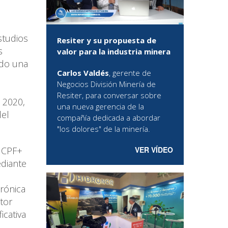
studios
Resiter y su propuesta de
s
valor para la industria minera
ado una
Carlos Valdés
, gerente de
Negocios División Minería de
Resiter, para conversar sobre
o 2020,
una nueva gerencia de la
del
compañía dedicada a abordar
"los dolores" de la minería.
VER VÍDEO
l CPF+
ediante
rónica
tor
icativa