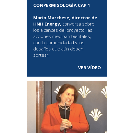
CONPERMISOLOGÍA CAP 1
Mario Marchese, director de
HNH Energy,
conversa sobre
los alcances del proyecto, las
acciones medioambientales,
con la comunidadad y los
desafíos que aún deben
sortear.
VER VÍDEO