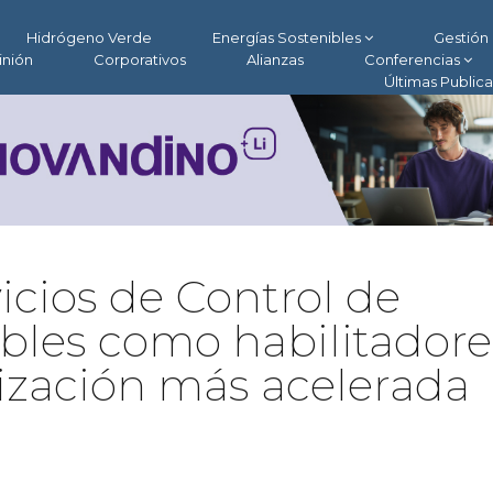
Hidrógeno Verde
Energías Sostenibles
Gestión 
inión
Corporativos
Alianzas
Conferencias
Últimas Public
vicios de Control de
bles como habilitadore
ización más acelerada