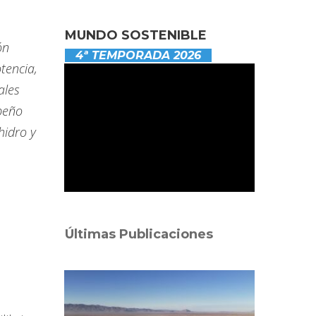
MUNDO SOSTENIBLE
ón
4ª TEMPORADA 2026
tencia,
ales
peño
hidro y
Últimas Publicaciones