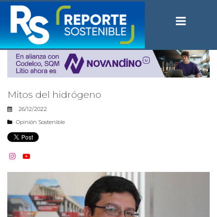
Mitos del hidrógeno
26/12/2022
Opinión Sostenible

