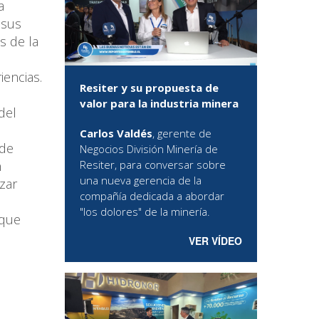
a
 sus
s de la
iencias.
Resiter y su propuesta de
valor para la industria minera
del
Carlos Valdés
, gerente de
 de
Negocios División Minería de
n
Resiter, para conversar sobre
una nueva gerencia de la
zar
compañía dedicada a abordar
"los dolores" de la minería.
 que
VER VÍDEO