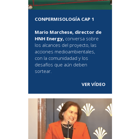
CONPERMISOLOGÍA CAP 1
Mario Marchese, director de
HNH Energy,
conversa sobre
los alcances del proyecto, las
acciones medioambientales,
con la comunidadad y los
desafíos que aún deben
sortear.
VER VÍDEO