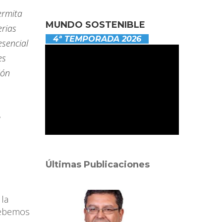
ermita
MUNDO SOSTENIBLE
erias
4ª TEMPORADA 2026
esencial
es
ión
e
Últimas Publicaciones
 la
debemos