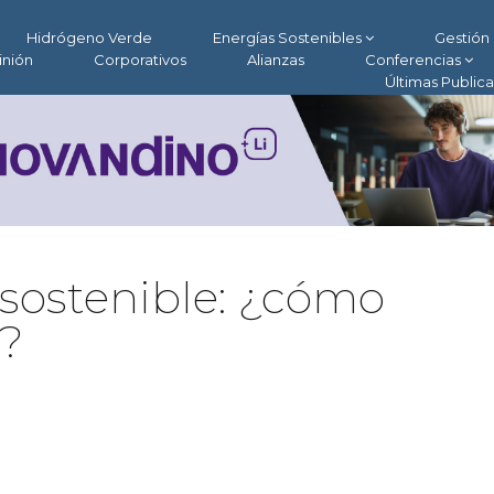
Hidrógeno Verde
Energías Sostenibles
Gestión 
inión
Corporativos
Alianzas
Conferencias
Últimas Public
sostenible: ¿cómo
?