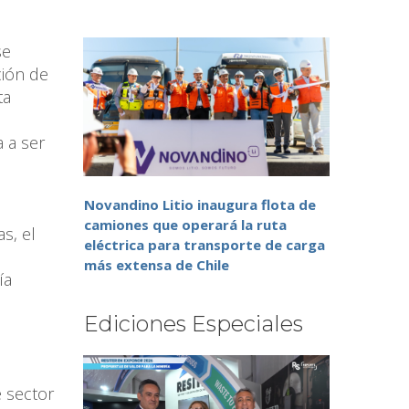
se
ción de
ta
 a ser
Novandino Litio inaugura flota de
camiones que operará la ruta
s, el
eléctrica para transporte de carga
más extensa de Chile
ía
Ediciones Especiales
 sector