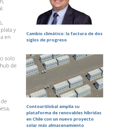
n,
l.
%,
plata y
Cambio climático: la factura de dos
za en
siglos de progreso
no solo
 hub de
 de
ContourGlobal amplía su
mesa,
plataforma de renovables híbridas
en Chile con un nuevo proyecto
solar más almacenamiento