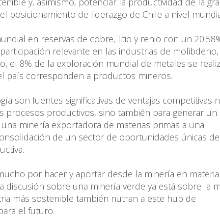
enible y, asimismo, potenciar la productividad de la gra
 posicionamiento de liderazgo de Chile a nivel mundia
ndial en reservas de cobre, litio y renio con un 20.58
participación relevante en las industrias de molibdeno, 
, el 8% de la exploración mundial de metales se reali
el país corresponden a productos mineros.
ía son fuentes significativas de ventajas competitivas 
los procesos productivos, sino también para generar un
 una minería exportadora de materias primas a una
consolidación de un sector de oportunidades únicas de
uctiva.
mucho por hacer y aportar desde la minería en materia
 la discusión sobre una minería verde ya está sobre la 
tria más sostenible también nutran a este hub de
ra el futuro.