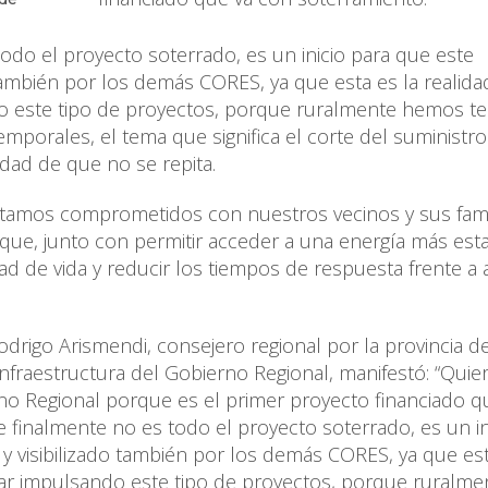
todo el proyecto soterrado, es un inicio para que este
 también por los demás CORES, ya que esta es la realid
 este tipo de proyectos, porque ruralmente hemos te
emporales, el tema que significa el corte del suministro
idad de que no se repita.
estamos comprometidos con nuestros vecinos y sus famil
l que, junto con permitir acceder a una energía más est
dad de vida y reducir los tiempos de respuesta frente a
drigo Arismendi, consejero regional por la provincia d
nfraestructura del Gobierno Regional, manifestó: “Quie
rno Regional porque es el primer proyecto financiado q
e finalmente no es todo el proyecto soterrado, es un in
y visibilizado también por los demás CORES, ya que est
r impulsando este tipo de proyectos, porque ruralme