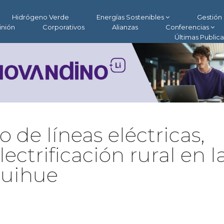
Hidrógeno Verde
Energías Sostenibles
Gestión 
inión
Corporativos
Alianzas
Conferencias
Últimas Public
 de líneas eléctricas,
ectrificación rural en l
quihue