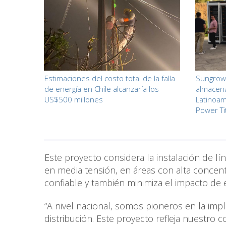
Estimaciones del costo total de la falla
Sungrow 
de energía en Chile alcanzaría los
almacen
US$500 millones
Latinoam
Power Ti
Este proyecto considera la instalación de lí
en media tensión, en áreas con alta concent
confiable y también minimiza el impacto de 
“A nivel nacional, somos pioneros en la im
distribución. Este proyecto refleja nuestro 