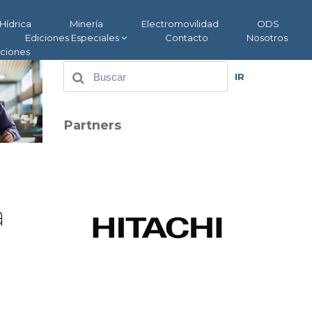
Hídrica
Minería
Electromovilidad
ODS
Ediciones Especiales
Contacto
Nosotros
aciones
IR
Partners
a