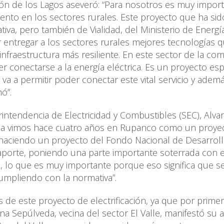
gión de los Lagos aseveró: “Para nosotros es muy impor
nto en los sectores rurales. Este proyecto que ha si
tiva, pero también de Vialidad, del Ministerio de Energí
entregar a los sectores rurales mejores tecnologías 
nfraestructura más resiliente. En este sector de la co
er conectarse a la energía eléctrica. Es un proyecto e
 a permitir poder conectar este vital servicio y adem
mó”.
erintendencia de Electricidad y Combustibles (SEC), Alva
a la vimos hace cuatro años en Rupanco como un proye
 haciendo un proyecto del Fondo Nacional de Desarrol
aporte, poniendo una parte importante soterrada con 
, lo que es muy importante porque eso significa que s
cumpliendo con la normativa”.
s de este proyecto de electrificación, ya que por prime
na Sepúlveda, vecina del sector El Valle, manifestó su a