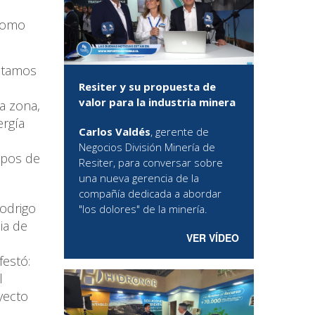
 como
estamos
s
Resiter y su propuesta de
valor para la industria minera
la zona,
ergía
Carlos Valdés
, gerente de
Negocios División Minería de
empos de
Resiter, para conversar sobre
una nueva gerencia de la
compañía dedicada a abordar
odrigo
"los dolores" de la minería.
ia de
VER VÍDEO
festó:
l
yecto