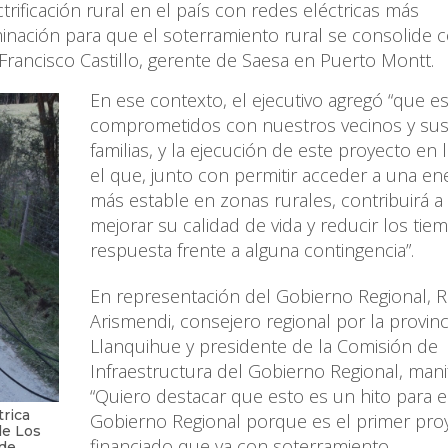
ctrificación rural en el país con redes eléctricas más
minación para que el soterramiento rural se consolide
Francisco Castillo, gerente de Saesa en Puerto Montt.
En ese contexto, el ejecutivo agregó “que 
comprometidos con nuestros vecinos y su
familias, y la ejecución de este proyecto en 
el que, junto con permitir acceder a una en
más estable en zonas rurales, contribuirá a
mejorar su calidad de vida y reducir los ti
respuesta frente a alguna contingencia”.
En representación del Gobierno Regional, R
Arismendi, consejero regional por la provinc
Llanquihue y presidente de la Comisión de
Infraestructura del Gobierno Regional, mani
“Quiero destacar que esto es un hito para e
trica
Gobierno Regional porque es el primer pro
de Los
financiado que va con soterramiento.
 de