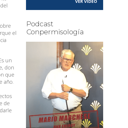
VER VÍDEO
 del
Podcast
sobre
Conpermisología
orque el
cia
“Es un
e, don
ón que
e año.
ectos
re de
darle