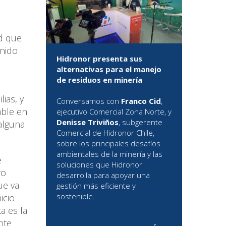
ad que
nido
Hidronor presenta sus
alternativas para el manejo
de residuos en minería
ias, y
Conversamos con
Franco Cid
,
able en
ejecutivo Comercial Zona Norte, y
Denisse Triviños
, subgerente
 alguna
Comercial de Hidronor Chile,
sobre los principales desafíos
ambientales de la minería y las
e
soluciones que Hidronor
ro
desarrolla para apoyar una
ue va
gestión más eficiente y
sostenible.
icio
a es la
nte