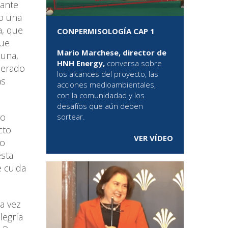
tante
do una
a, que
CONPERMISOLOGÍA CAP 1
que
Mario Marchese, director de
muna,
HNH Energy,
conversa sobre
sperado
los alcances del proyecto, las
ás
acciones medioambientales,
con la comunidadad y los
desafíos que aún deben
ro
sortear.
cto
VER VÍDEO
lo
esta
e cuida
ra vez
legría