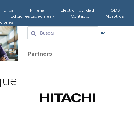
Hídrica
Minería
Electromovilidad
ODS
Ediciones Especiales
Contacto
Nosotros
aciones
IR
Partners
que