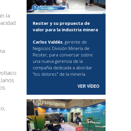
n la
pacidad
Resiter y su propuesta de
valor para la industria minera
Carlos Valdés
, gerente de
Negocios División Minería de
ma
Resiter, para conversar sobre
una nueva gerencia de la
compañía dedicada a abordar
oltaico
"los dolores" de la minería.
Llanos
VER VÍDEO
cos
co,