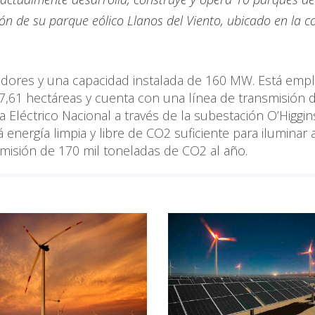
ción de su parque eólico Llanos del Viento, ubicado en la
adores y una capacidad instalada de 160 MW. Está emp
,61 hectáreas y cuenta con una línea de transmisión 
a Eléctrico Nacional a través de la subestación O’Higgin
energía limpia y libre de CO2 suficiente para iluminar a
 emisión de 170 mil toneladas de CO2 al año.