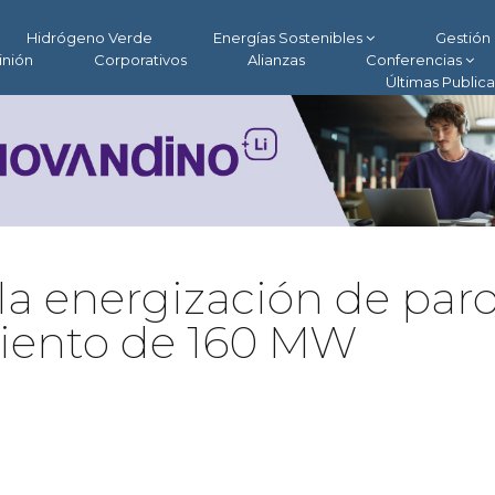
Hidrógeno Verde
Energías Sostenibles
Gestión 
inión
Corporativos
Alianzas
Conferencias
Últimas Public
la energización de par
 Viento de 160 MW