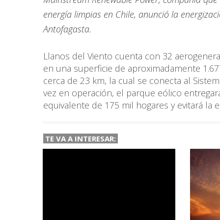
energía limpias en Chile, anunció la energiza
Antofagasta.
Llanos del Viento cuenta con 32 aerogener
en una superficie de aproximadamente 1.677
cerca de 23 km, la cual se conecta al Sistem
vez en operación, el parque eólico entregará 
equivalente de 175 mil hogares y evitará la
TE VA A
INTERESAR: