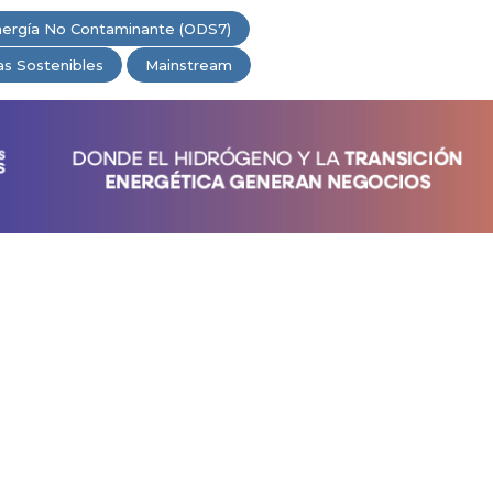
ergía No Contaminante (ODS7)
as Sostenibles
Mainstream