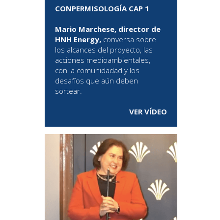
CONPERMISOLOGÍA CAP 1
Mario Marchese, director de
HNH Energy,
conversa sobre
los alcances del proyecto, las
acciones medioambientales,
con la comunidadad y los
desafíos que aún deben
sortear.
VER VÍDEO