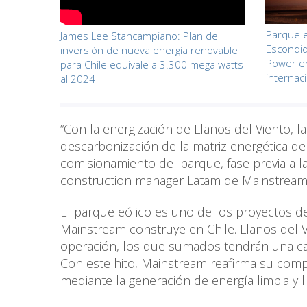
Parque e
James Lee Stancampiano: Plan de
Escondi
inversión de nueva energía renovable
Power en
para Chile equivale a 3.300 mega watts
internaci
al 2024
“Con la energización de Llanos del Viento, 
descarbonización de la matriz energética d
comisionamiento del parque, fase previa a l
construction manager Latam de Mainstrea
El parque eólico es uno de los proyectos 
Mainstream construye en Chile. Llanos del 
operación, los que sumados tendrán una ca
Con este hito, Mainstream reafirma su compr
mediante la generación de energía limpia y 