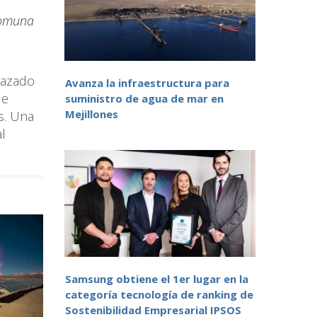
 comuna
lazado
Avanza la infraestructura para
de
suministro de agua de mar en
Mejillones
s. Una
l
Samsung obtiene el 1er lugar en la
categoría tecnología de ranking de
Sostenibilidad Empresarial IPSOS