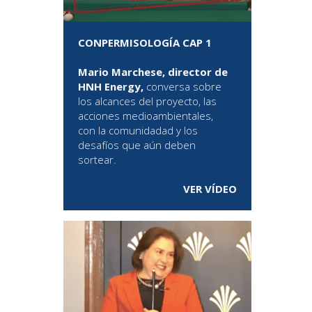
CONPERMISOLOGÍA CAP 1
Mario Marchese, director de
HNH Energy,
conversa sobre
los alcances del proyecto, las
acciones medioambientales,
con la comunidadad y los
desafíos que aún deben
sortear.
VER VÍDEO