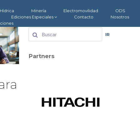
Hídrica
Minería
Electromovilidad
ODS
Ediciones Especiales
Contacto
Nosotros
aciones
IR
Partners
ara