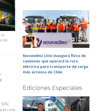
 la
va de
Novandino Litio inaugura flota de
camiones que operará la ruta
eléctrica para transporte de carga
más extensa de Chile
a
se
Ediciones Especiales
r SAC
acia una