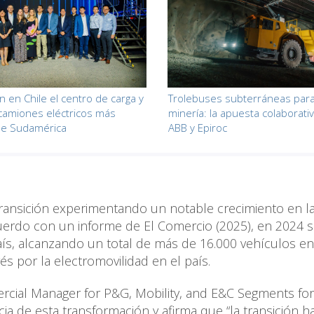
n en Chile el centro de carga y
Trolebuses subterráneas para
 camiones eléctricos más
minería: la apuesta colaborati
de Sudamérica
ABB y Epiroc
transición experimentando un notable crecimiento en l
cuerdo con un informe de El Comercio (2025), en 2024 
aís, alcanzando un total de más de 16.000 vehículos en
rés por la electromovilidad en el país.
cial Manager for P&G, Mobility, and E&C Segments fo
cia de esta transformación y afirma que “la transición h