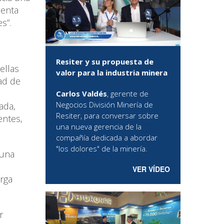
senta
s”.
Resiter y su propuesta de
ellas
valor para la industria minera
dad de
Carlos Valdés
, gerente de
Negocios División Minería de
ada,
Resiter, para conversar sobre
entes,
una nueva gerencia de la
compañía dedicada a abordar
"los dolores" de la minería.
 una
VER VÍDEO
arga
r