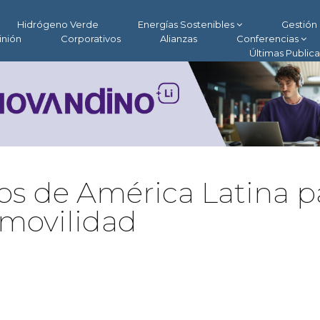
Hidrógeno Verde
Energías Sostenibles
Gestión 
inión
Corporativos
Alianzas
Conferencias
Últimas Public
zos de América Latina p
omovilidad