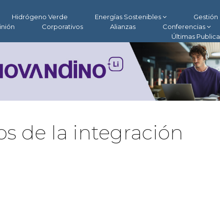
Hidrógeno Verde
Energías Sostenibles
Gestión 
inión
Corporativos
Alianzas
Conferencias
Últimas Public
s de la integración