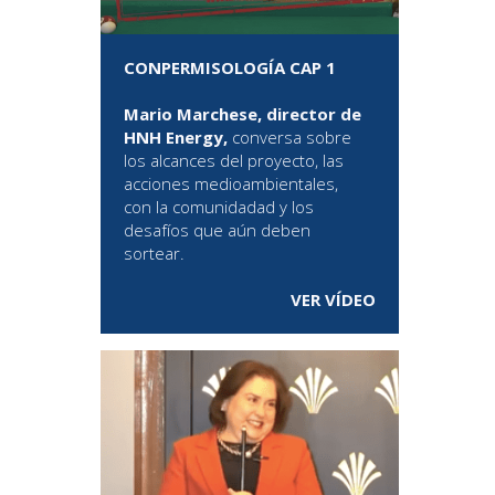
CONPERMISOLOGÍA CAP 1
Mario Marchese, director de
HNH Energy,
conversa sobre
los alcances del proyecto, las
acciones medioambientales,
con la comunidadad y los
desafíos que aún deben
sortear.
VER VÍDEO