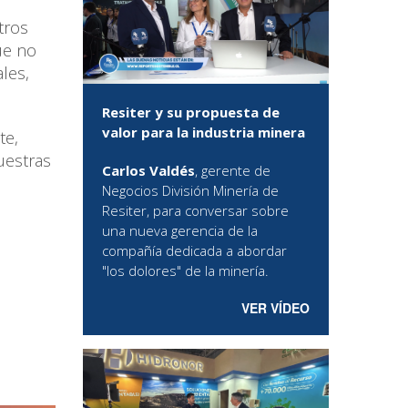
tros
ue no
les,
Resiter y su propuesta de
valor para la industria minera
te,
uestras
Carlos Valdés
, gerente de
Negocios División Minería de
Resiter, para conversar sobre
una nueva gerencia de la
compañía dedicada a abordar
"los dolores" de la minería.
VER VÍDEO