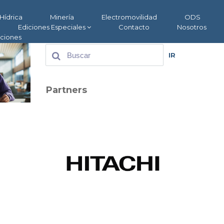
Hídrica
Minería
Electromovilidad
ODS
Ediciones Especiales
Contacto
Nosotros
aciones
IR
Partners