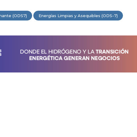
nante (ODS7)
Energías Limpias y Asequibles (ODS-7)