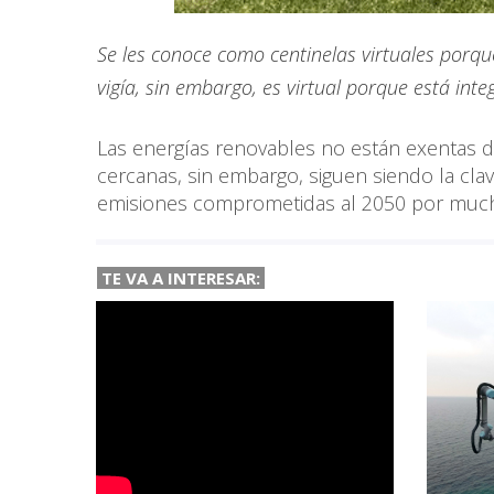
Se les conoce como centinelas virtuales porq
vigía, sin embargo, es virtual porque está int
Las energías renovables no están exentas 
cercanas, sin embargo, siguen siendo la clav
emisiones comprometidas al 2050 por mucho
TE VA A
INTERESAR: