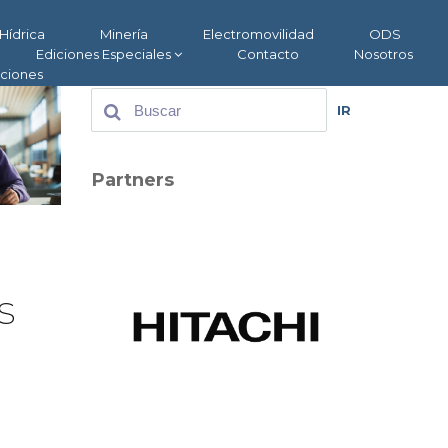
Hídrica
Minería
Electromovilidad
ODS
Ediciones Especiales
Contacto
Nosotros
aciones
IR
Partners
s