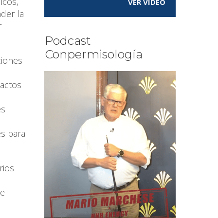
icos,
VER VÍDEO
der la
r
Podcast
Conpermisología
ciones
pactos
es
es para
rios
de