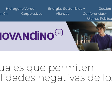
Hidrógeno Verde
Energías Sostenibles
Gestión 
inión
Corporativos
Alianzas
Conferencias
Últimas Public
tuales que permiten
alidades negativas de lo