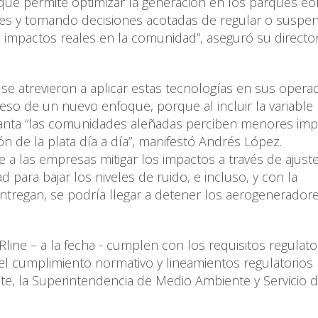
ue permite optimizar la generación en los parques eól
es y tomando decisiones acotadas de regular o suspen
 impactos reales en la comunidad”, aseguró su directo
e atrevieron a aplicar estas tecnologías en sus opera
eso de un nuevo enfoque, porque al incluir la variable
planta “las comunidades aleñadas perciben menores im
ón de la plata día a día”, manifestó Andrés López.
 a las empresas mitigar los impactos a través de ajust
 para bajar los niveles de ruido, e incluso, y con la
ntregan, se podría llegar a detener los aerogenerador
line – a la fecha - cumplen con los requisitos regulato
ar el cumplimiento normativo y lineamientos regulatorios
te, la Superintendencia de Medio Ambiente y Servicio 