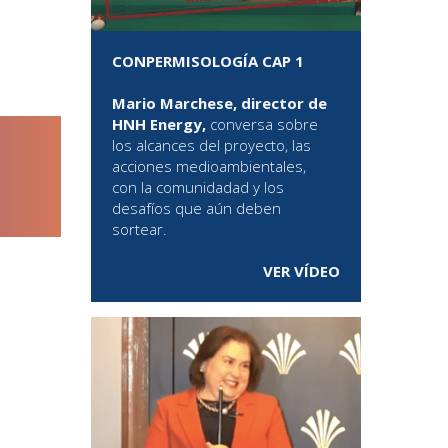
CONPERMISOLOGÍA CAP 1
Mario Marchese, director de
HNH Energy,
conversa sobre
los alcances del proyecto, las
acciones medioambientales,
con la comunidadad y los
desafíos que aún deben
sortear.
VER VÍDEO