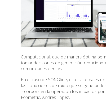
Computacional, que de manera óptima permit
tomar decisiones de generación reduciendo
comunidades cercanas.
En el caso de SONOline, este sistema es un
las condiciones de ruido que se generan lo
incorpora en la operación los impactos por r
Ecometric, Andrés López.