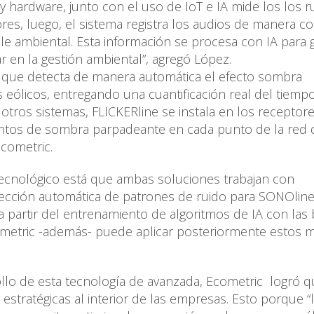
 hardware, junto con el uso de IoT e IA mide los los r
s, luego, el sistema registra los audios de manera co
le ambiental. Esta información se procesa con IA para 
r en la gestión ambiental”, agregó López.
al que detecta de manera automática el efecto sombra
 eólicos, entregando una cuantificación real del tiemp
 otros sistemas, FLICKERline se instala en los receptore
ventos de sombra parpadeante en cada punto de la red 
Ecometric.
 tecnológico está que ambas soluciones trabajan con
a detección automática de patrones de ruido para SONOline
 partir del entrenamiento de algoritmos de IA con las
cometric -además- puede aplicar posteriormente estos
ollo de esta tecnología de avanzada, Ecometric logró 
 estratégicas al interior de las empresas. Esto porque “