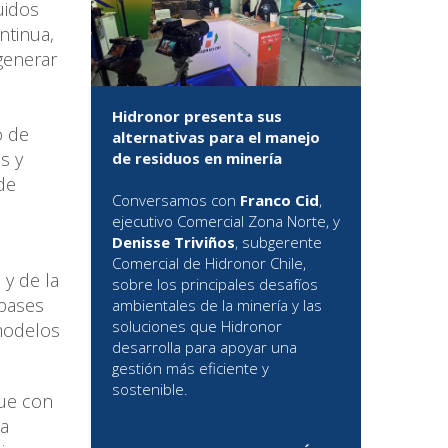
uidos
ntinua,
generar
Hidronor presenta sus
o de
alternativas para el manejo
s y
de residuos en minería
de
Conversamos con
Franco Cid
,
ejecutivo Comercial Zona Norte, y
Denisse Triviños
, subgerente
Comercial de Hidronor Chile,
 y de la
sobre los principales desafíos
 bases
ambientales de la minería y las
soluciones que Hidronor
 modelos
desarrolla para apoyar una
gestión más eficiente y
sostenible.
que con
la