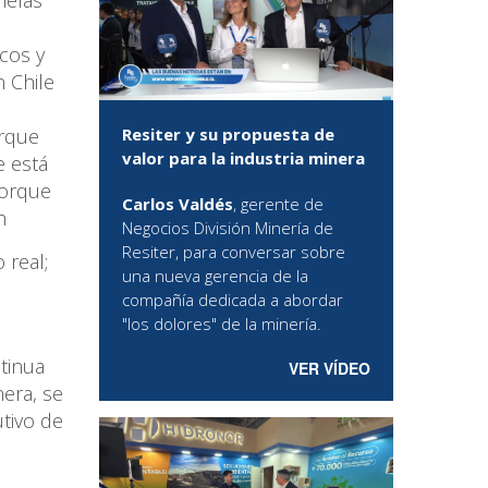
cos y
n Chile
Resiter y su propuesta de
orque
valor para la industria minera
e está
porque
Carlos Valdés
, gerente de
n
Negocios División Minería de
Resiter, para conversar sobre
 real;
una nueva gerencia de la
compañía dedicada a abordar
"los dolores" de la minería.
tinua
VER VÍDEO
era, se
utivo de