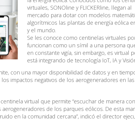
virtuales, SONOline y FLICKERline, llegan al
mercado para dotar con modelos matemáti
algorítmicos las plantas de energía eólica e
y el mundo.
Se les conoce como centinelas virtuales p
funcionan como un símil a una persona qu
en constante vigía, sin embargo, es virtual 
está integrando de tecnología IoT, IA y Visió
e, con una mayor disponibilidad de datos y en tiempo
 los impactos negativos de los aerogeneradores en las
 centinela virtual que permite “escuchar de manera con
s aerogeneradores de los parques eólicos. De esta man
uido en la comunidad cercana”, indicó el director ejec