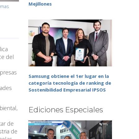
Mejillones
emas
lica
ce del
mpresas
Samsung obtiene el 1er lugar en la
categoría tecnología de ranking de
dades
Sostenibilidad Empresarial IPSOS
iental,
Ediciones Especiales
tar de
stria de
nelas