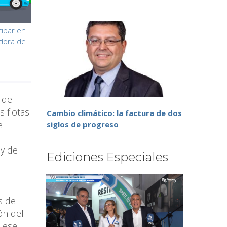
cipar en
adora de
 de
s flotas
Cambio climático: la factura de dos
e
siglos de progreso
 y de
Ediciones Especiales
s de
ión del
a ese