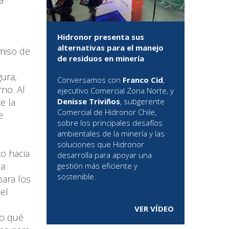
a
Hidronor presenta sus
alternativas para el manejo
miso de
de residuos en minería
n
ura,
Conversamos con
Franco Cid
,
rno. Al
ejecutivo Comercial Zona Norte, y
e la
Denisse Triviños
, subgerente
Comercial de Hidronor Chile,
e
sobre los principales desafíos
ambientales de la minería y las
soluciones que Hidronor
to hacia
desarrolla para apoyar una
ma
gestión más eficiente y
sostenible.
para los
el
VER VÍDEO
/o qué