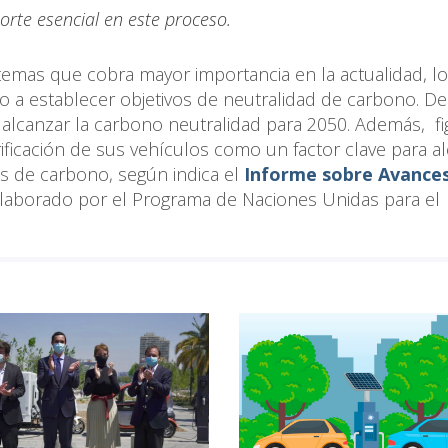
orte esencial en este proceso.
temas que cobra mayor importancia en la actualidad, l
o a establecer objetivos de neutralidad de carbono. D
de alcanzar la carbono neutralidad para 2050. Además, fi
rificación de sus vehículos como un factor clave para a
 de carbono, según indica el
Informe sobre Avance
elaborado por el Programa de Naciones Unidas para el