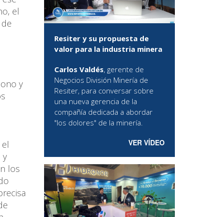
o, el
 de
Resiter y su propuesta de
valor para la industria minera
Carlos Valdés
, gerente de
Negocios División Minería de
bono y
Resiter, para conversar sobre
os
una nueva gerencia de la
compañía dedicada a abordar
"los dolores" de la minería.
VER VÍDEO
 el
 y
ón los
ado
precisa
de