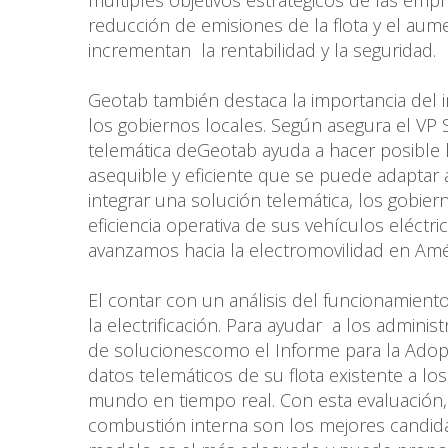
múltiples objetivos estratégicos de las empr
reducción de emisiones de la flota y el aum
incrementan la rentabilidad y la seguridad.
Geotab también destaca la importancia del 
los gobiernos locales. Según asegura el VP 
telemática deGeotab ayuda a hacer posible l
asequible y eficiente que se puede adaptar a
integrar una solución telemática, los gobi
eficiencia operativa de sus vehículos eléctr
avanzamos hacia la electromovilidad en Amér
El contar con un análisis del funcionamiento 
la electrificación. Para ayudar a los admin
de solucionescomo el Informe para la Adopc
datos telemáticos de su flota existente a lo
mundo en tiempo real. Con esta evaluación
combustión interna son los mejores candida