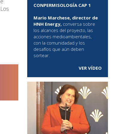
de
CONPERMISOLOGÍA CAP 1
 Los
Mario Marchese, director de
HNH Energy,
conversa sobre
los alcances del proyecto, las
acciones medioambientales,
con la comunidadad y los
desafíos que aún deben
sortear.
VER VÍDEO