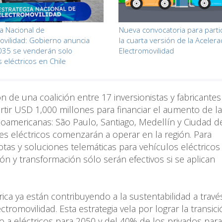
ia Nacional de
Nueva convocatoria para parti
ovilidad: Gobierno anuncia
la cuarta versión de la Aceler
035 se venderán solo
Electromovilidad
 eléctricos en Chile
de una coalición entre 17 inversionistas y fabricantes
ertir USD 1,000 millones para financiar el aumento de la
noamericanas: São Paulo, Santiago, Medellín y Ciudad d
s eléctricos comenzarán a operar en la región. Para
otas y soluciones telemáticas para vehículos eléctricos
n y transformación sólo serán efectivos si se aplican
ca ya están contribuyendo a la sustentabilidad a travé
ctromovilidad. Esta estrategia vela por lograr la transic
 a eléctricos para 2050 y del 40% de los privados par