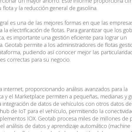
ionar un mayor ahorro. Este informe proporciona cifr
flota y la reducción general de gasolina.
egral es una de las mejores formas en que las empresa
 electrificación de flotas. Para garantizar que los go
, es importante una gestión eficiente para lograr un
ca. Geotab permite a los administradores de flotas gesti
ataforma, pudiendo así conocer mejor las particularida
nes correctas para su negocio.
 internet, proporcionando análisis avanzados para la
erta y el Marketplace permiten a pequeñas, medianas y 
integración de datos de vehículos con otros datos de
ub de IoT para el vehículo, permitiendo la conectivid
omplementos IOX. Geotab procesa miles de millones de 
l análisis de datos y aprendizaje automático (machine