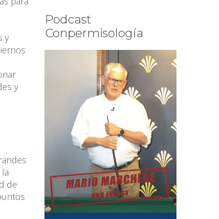
as para
Podcast
Conpermisología
s y
biernos
onar
des y
grandes
 la
ad de
puntos