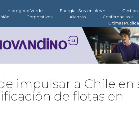
Hidrógeno Verde
Energías Sostenibles
Gestión 
inión
Corporativos
Alianzas
Conferencias
Últimas Public
de impulsar a Chile en 
ificación de flotas en