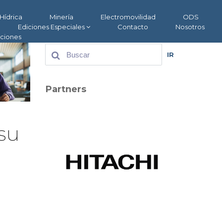
Hídrica
Minería
Electromovilidad
ODS
Ediciones Especiales
Contacto
Nosotros
aciones
IR
Partners
su