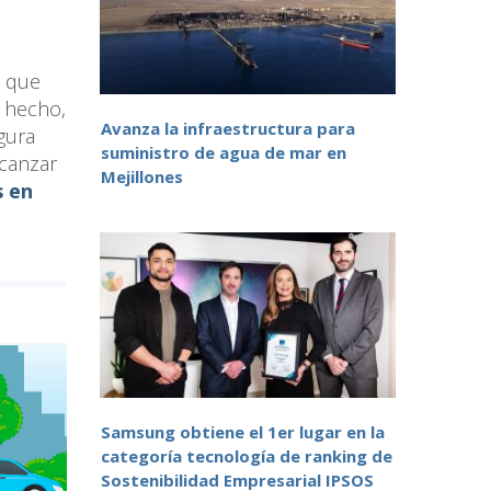
o que
e hecho,
Avanza la infraestructura para
gura
suministro de agua de mar en
lcanzar
Mejillones
s en
Samsung obtiene el 1er lugar en la
categoría tecnología de ranking de
Sostenibilidad Empresarial IPSOS