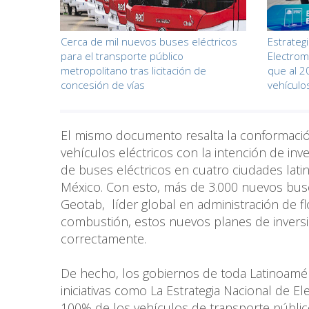
Cerca de mil nuevos buses eléctricos
Estrateg
para el transporte público
Electrom
metropolitano tras licitación de
que al 2
concesión de vías
vehículos
El mismo documento resalta la conformación 
vehículos eléctricos con la intención de inv
de buses eléctricos en cuatro ciudades lati
México. Con esto, más de 3.000 nuevos buse
Geotab, líder global en administración de fl
combustión, estos nuevos planes de inversió
correctamente.
De hecho, los gobiernos de toda Latinoaméri
iniciativas como La Estrategia Nacional de Ele
100% de los vehículos de transporte público