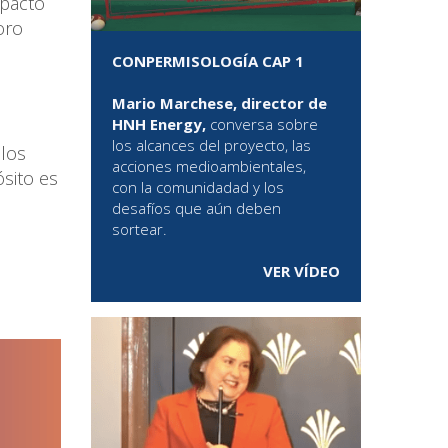
mpacto
oro
CONPERMISOLOGÍA CAP 1
Mario Marchese, director de
HNH Energy,
conversa sobre
los alcances del proyecto, las
 los
acciones medioambientales,
sito es
con la comunidadad y los
desafíos que aún deben
sortear.
VER VÍDEO