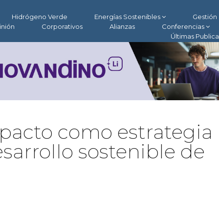
Hidrógeno Verde
Energías Sostenibles
Gestión 
inión
Corporativos
Alianzas
Conferencias
Últimas Public
mpacto como estrategia
esarrollo sostenible de