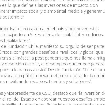
o es lo que define a las inversiones de impacto. Son
generar impacto social y o ambiental medible y generar 
 sostenible”.
impulsar el ecosistema en el país y promover estas
 trabajando en 5 ejes: oferta de capital, intermediarios,
 habilitadores”.
 de Fundación Chile, manifestó su orgullo de ser parte
únicos, con grandes desafíos a nivel local y global que
crisis climática; la post pandemia que nos llama a mitig
 y deserción escolar, el desempleo que puede generar
respuesta le damos a esto? Desde Fundación Chile esta
onvocatoria pública-privada; el mundo privado, la emp
s movilizando recursos, talentos y soluciones”.
s y vicepresidente de GSG, destacó que “la inversión d
el rol del Estado en abordar nuestros desafíos ambie
sponibilidad de recursos financieros o la capacidad de g