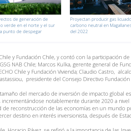
ectos de generación de
Proyectan producir gas licuad
o verde en el norte y el sur
carbono neutral en Magallanes
 a punto de despegar
del 2022
hile y Fundación Chile, y contó con la participación de
e GSG NAB Chile; Marcos Kulka, gerente general de Fun
ECHO Chile y Fundación Vivienda; Claudio Castro, alcal
astassiou, presidente del Consejo Directivo Fundación
l tamaño del mercado de inversión de impacto global e
s, incrementándose notablemente durante 2020 a nivel
ad de reconstrucción de las economías en un mundo p
rcer destino en interés inversionista, después de Est
e, Horacio Pávez, se refirió a la importancia de las Inv