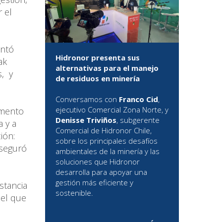
 el
ontó
Hidronor presenta sus
ak
alternativas para el manejo
s, y
de residuos en minería
Conversamos con
Franco Cid
,
ejecutivo Comercial Zona Norte, y
emento
Denisse Triviños
, subgerente
a y a
Comercial de Hidronor Chile,
ión:
sobre los principales desafíos
aseguró
ambientales de la minería y las
soluciones que Hidronor
desarrolla para apoyar una
gestión más eficiente y
stancia
sostenible.
nel que