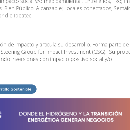
mpacto social y/o medioambiental. Entre ellos, 1ko; I
s; Bien Público; Alcanzable; Locales conectados; Semáf
rld e Ideatec.
n de impacto y articula su desarrollo. Forma parte de
l Steering Group for Impact Investment (GSG). Su propó
ndo inversiones con impacto positivo social y/o
rollo Sostenible