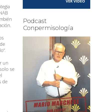
VER VÍDEO
tegia
 NAB
ambién
Podcast
ación.
Conpermisología
os
ede
o”.
r un
 solo se
el
s de