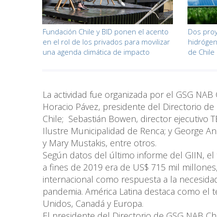
Fundación Chile y BID ponen el acento
Dos proy
en el rol de los privados para movilizar
hidrógen
una agenda climática de impacto
de Chile
La actividad fue organizada por el GSG NAB C
Horacio Pávez, presidente del Directorio d
Chile; Sebastián Bowen, director ejecutivo T
Ilustre Municipalidad de Renca; y George An
y Mary Mustakis, entre otros.
Según datos del último informe del GIIN, e
a fines de 2019 era de US$ 715 mil millone
internacional como respuesta a la necesid
pandemia. América Latina destaca como el te
Unidos, Canadá y Europa.
El presidente del Directorio de GSG NAB Chil