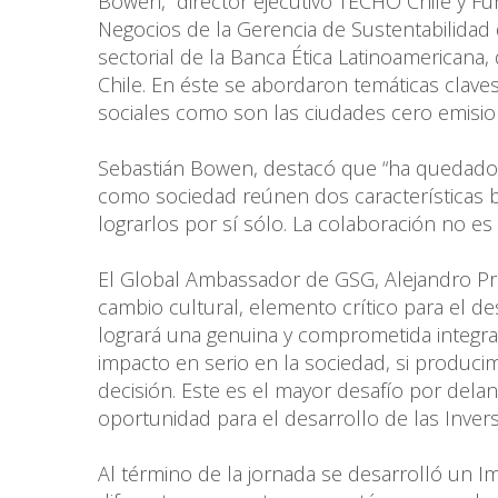
Bowen, director ejecutivo TECHO Chile y Fu
Negocios de la Gerencia de Sustentabilidad 
sectorial de la Banca Ética Latinoamerican
Chile. En éste se abordaron temáticas clav
sociales como son las ciudades cero emisione
Sebastián Bowen, destacó que “ha quedado 
como sociedad reúnen dos características bá
lograrlos por sí sólo. La colaboración no es 
El Global Ambassador de GSG, Alejandro Pre
cambio cultural, elemento crítico para el des
logrará una genuina y comprometida integraci
impacto en serio en la sociedad, si produ
decisión. Este es el mayor desafío por del
oportunidad para el desarrollo de las Inve
Al término de la jornada se desarrolló un 