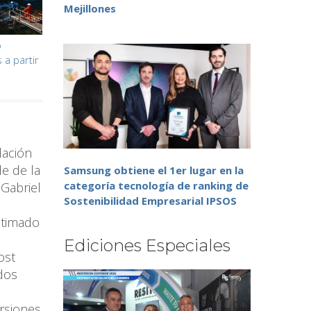
Mejillones
o
 a partir
dación
de de la
Samsung obtiene el 1er lugar en la
categoría tecnología de ranking de
 Gabriel
Sostenibilidad Empresarial IPSOS
stimado
Ediciones Especiales
ost
ados
ersiones