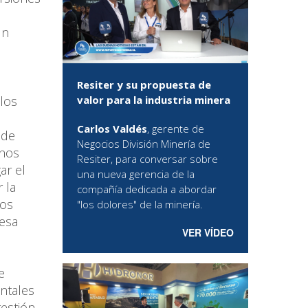
un
Resiter y su propuesta de
valor para la industria minera
 los
Carlos Valdés
, gerente de
 de
Negocios División Minería de
 nos
Resiter, para conversar sobre
ar el
una nueva gerencia de la
 la
compañía dedicada a abordar
mos
"los dolores" de la minería.
resa
VER VÍDEO
e
ntales
estión,