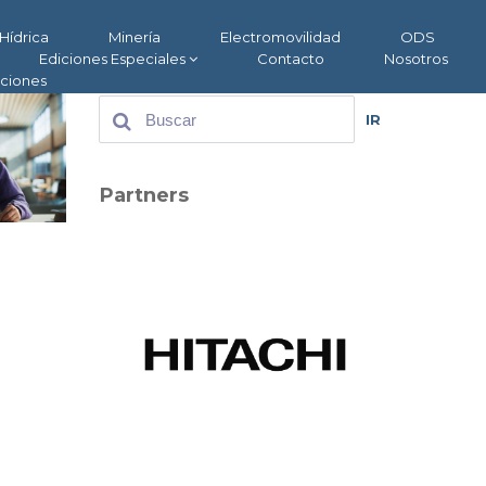
Hídrica
Minería
Electromovilidad
ODS
Ediciones Especiales
Contacto
Nosotros
aciones
IR
Partners