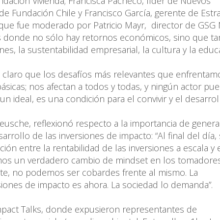
ndación Vivienda; Francisca Pacheco, líder de Nuevos
de Fundación Chile y Francisco García, gerente de Estra
a, que fue moderado por Patricio Mayr, director de GSG
es donde no sólo hay retornos económicos, sino que t
s, la sustentabilidad empresarial, la cultura y la educ
claro que los desafíos más relevantes que enfrentam
sicas; nos afectan a todos y todas, y ningún actor pu
un ideal, es una condición para el convivir y el desarroll
usche, reflexionó respecto a la importancia de genera
arrollo de las inversiones de impacto: “Al final del día,
ón entre la rentabilidad de las inversiones a escala y 
cimos un verdadero cambio de mindset en los tomadore
ante, no podemos ser cobardes frente al mismo. La
rsiones de impacto es ahora. La sociedad lo demanda”.
Impact Talks, donde expusieron representantes de