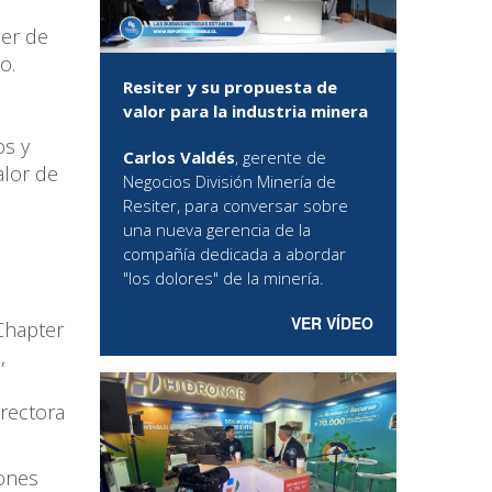
cer de
o.
Resiter y su propuesta de
valor para la industria minera
os y
Carlos Valdés
, gerente de
alor de
Negocios División Minería de
Resiter, para conversar sobre
una nueva gerencia de la
compañía dedicada a abordar
"los dolores" de la minería.
VER VÍDEO
 Chapter
,
irectora
iones