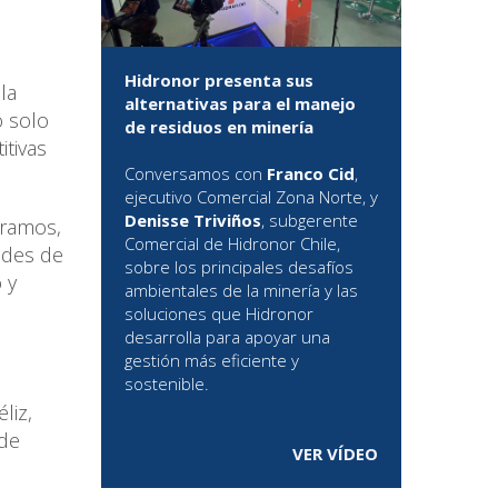
Hidronor presenta sus
la
alternativas para el manejo
o solo
de residuos en minería
tivas
Conversamos con
Franco Cid
,
ejecutivo Comercial Zona Norte, y
Denisse Triviños
, subgerente
tramos,
Comercial de Hidronor Chile,
ades de
sobre los principales desafíos
 y
ambientales de la minería y las
soluciones que Hidronor
desarrolla para apoyar una
gestión más eficiente y
sostenible.
liz,
 de
VER VÍDEO