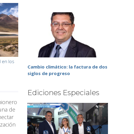
d en los
Cambio climático: la factura de dos
siglos de progreso
Ediciones Especiales
 pionero
muna de
nectar
ización