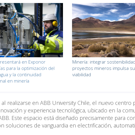
presentará en Exponor
Minería: integrar sostenibilida
ías para la optimización del
proyectos mineros impulsa su
agua y la continuidad
viabilidad
nal en minería
a al realizarse en ABB University Chile, el nuevo centro
nnovación y experiencia tecnológica, ubicado en la co
 ABB. Este espacio está diseñado precisamente para co
on soluciones de vanguardia en electrificación, automat