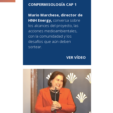
CONPERMISOLOGÍA CAP 1
Mario Marchese, director de
HNH Energy,
conversa sobre
los alcances del proyecto, las
acciones medioambientales,
con la comunidadad y los
desafíos que aún deben
sortear.
VER VÍDEO