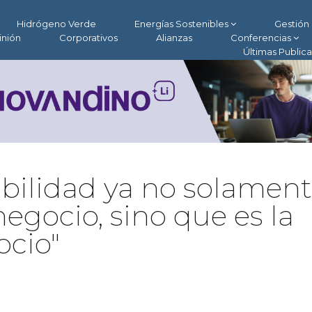
Hidrógeno Verde
Energías Sostenibles
Gestión 
inión
Corporativos
Alianzas
Conferencias
Últimas Public
nibilidad ya no solamen
egocio, sino que es la
ocio"