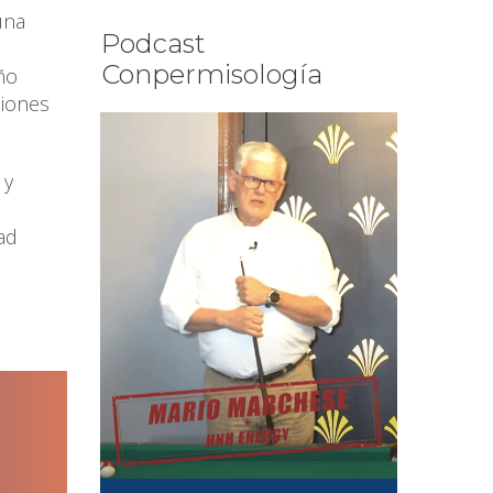
una
Podcast
Conpermisología
ño
ciones
 y
dad