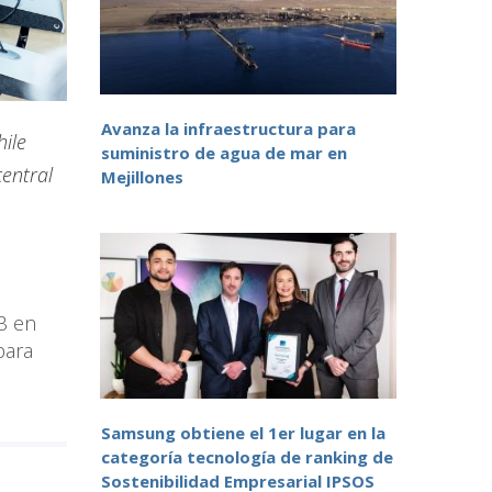
Avanza la infraestructura para
hile
suministro de agua de mar en
entral
Mejillones
B en
para
Samsung obtiene el 1er lugar en la
categoría tecnología de ranking de
Sostenibilidad Empresarial IPSOS