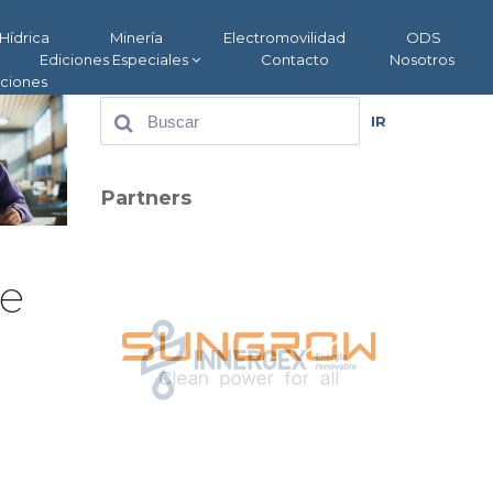
Hídrica
Minería
Electromovilidad
ODS
Ediciones Especiales
Contacto
Nosotros
aciones
IR
Partners
te