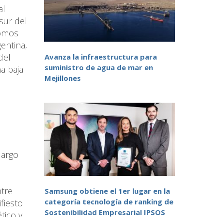
al
sur del
somos
entina,
del
Avanza la infraestructura para
suministro de agua de mar en
a baja
Mejillones
largo
ntre
Samsung obtiene el 1er lugar en la
categoría tecnología de ranking de
fiesto
Sostenibilidad Empresarial IPSOS
tico y