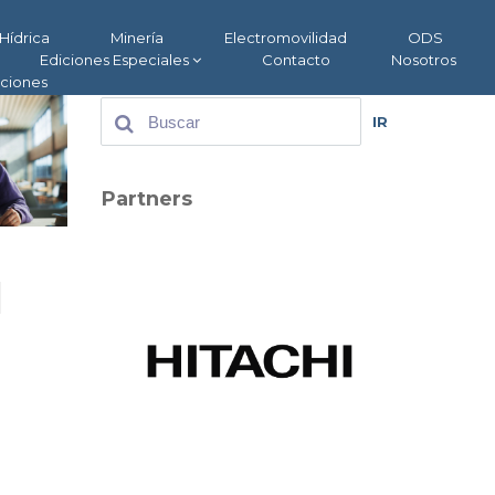
Hídrica
Minería
Electromovilidad
ODS
Ediciones Especiales
Contacto
Nosotros
aciones
IR
Partners
l