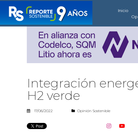
Inicio
Op
Integración energé
H2 verde
17/06/2022
Opinión Sostenible

