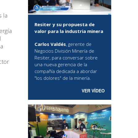
 la
Resiter y su propuesta de
ergía
valor para la industria minera
l
Carlos Valdés
, gerente de
la
Negocios División Minería de
Resiter, para conversar sobre
ctor
una nueva gerencia de la
compañía dedicada a abordar
"los dolores" de la minería.
VER VÍDEO