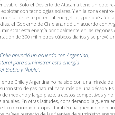
enovable. Solo el Desierto de Atacama tiene un potenci
 explotar con tecnologías solares. Y en la zona centro-
se cuenta con este potencial energético, ¿por qué aún 
ías, el Gobierno de Chile anunció un acuerdo con Arg
suministrar esta energía principalmente en las regiones 
rtación de 300 mil metros cúbicos diarios y se prevé un
 Chile anunció un acuerdo con Argentina,
atural para suministrar esta energía
el Biobío y Ñuble”.
ca entre Chile y Argentina no ha sido con una mirada de 
 suministro de gas natural hace más de una década. Es
 de mediano y largo plazo, a costos competitivos y no
 anuales. En otras latitudes, considerando la guerra e
 de la comunidad europea, también ha quedado de mani
 los países respecto de las fuentes de suministro energé