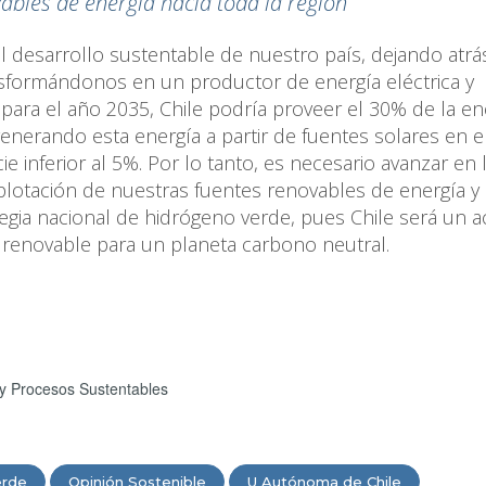
vables de energía hacia toda la región"
l desarrollo sustentable de nuestro país, dejando atrás
sformándonos en un productor de energía eléctrica y
para el año 2035, Chile podría proveer el 30% de la en
nerando esta energía a partir de fuentes solares en e
e inferior al 5%. Por lo tanto, es necesario avanzar en 
plotación de nuestras fuentes renovables de energía y
tegia nacional de hidrógeno verde, pues Chile será un a
y renovable para un planeta carbono neutral.
 y Procesos Sustentables
erde
Opinión Sostenible
U Autónoma de Chile