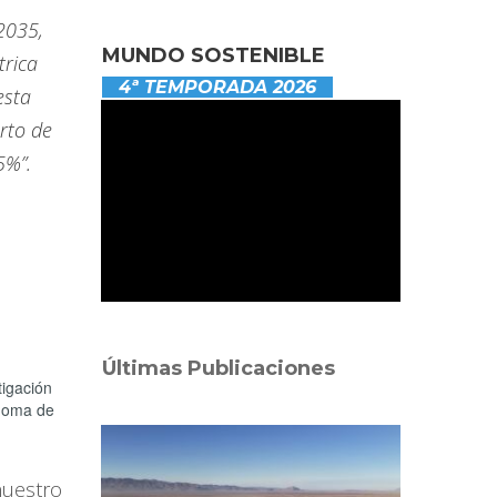
2035,
MUNDO SOSTENIBLE
trica
4ª TEMPORADA 2026
esta
erto de
5%”.
Últimas Publicaciones
tigación
ónoma de
nuestro