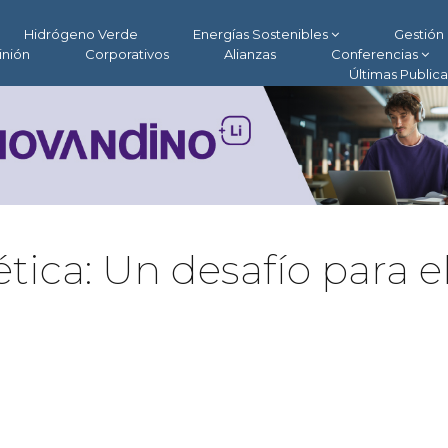
Hidrógeno Verde
Energías Sostenibles
Gestión 
inión
Corporativos
Alianzas
Conferencias
Últimas Public
tica: Un desafío para e