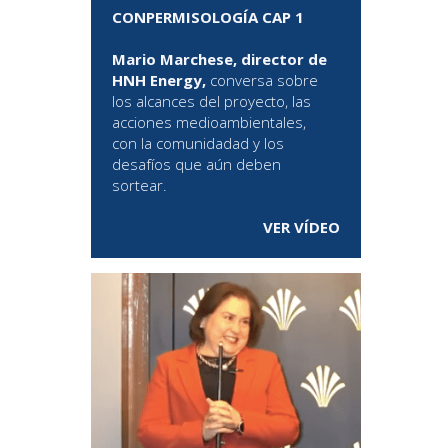
CONPERMISOLOGÍA CAP 1
Mario Marchese, director de
HNH Energy,
conversa sobre
los alcances del proyecto, las
acciones medioambientales,
con la comunidadad y los
desafíos que aún deben
sortear.
VER VÍDEO