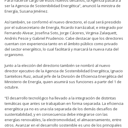
Para hacerse cargo de estos nuevos desafíos, la Agencia pasará a
ser la Agencia de Sostenibilidad Energética”, anunció la ministra de
Energía, Susana Jiménez.
Así también, se conformó el nuevo directorio, el cual será presidido
por el subsecretario de Energía, Ricardo Irarrázabal, e integrado por
Fernando Alvear, Josefina Soto, Jorge Cáceres, Virginia Zalaquett,
Andrés Pesce y Gabriel Prudencio. Cabe destacar que los directores
cuentan con experiencia tanto en el ámbito público como privado
del sector energético, lo cual facilitará y marcará la nueva ruta del
organismo.
Junto a la elección del directorio también se nombró al nuevo
director ejecutivo de la Agencia de Sostenibilidad Energética, Ignacio
Santelices Ruiz, actual jefe de la División de Eficiencia Energética del
Ministerio de Energía, quien asumirá sus funciones a partir del 1 de
octubre.
“El desarrollo tecnológico ha llevado a la integración de distintas
temáticas que antes se trabajaban en forma separada. La eficiencia
energética ya no es una isla separada de los demás desafíos de
sustentabilidad, y en consecuencia debe integrarse con las
energías renovables, la electromovilidad, el almacenamiento, entre
otros. Avanzar en el desarrollo sostenible es uno de los principales