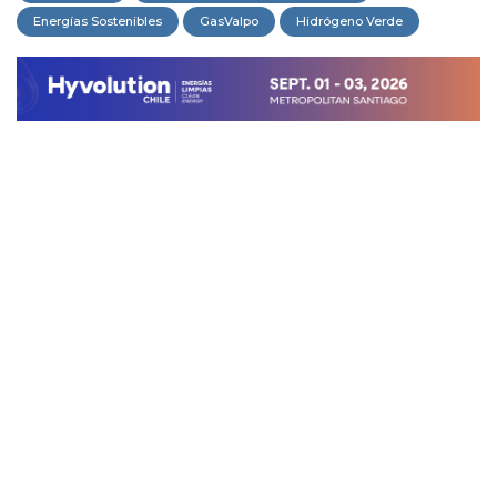
Energías Sostenibles
GasValpo
Hidrógeno Verde