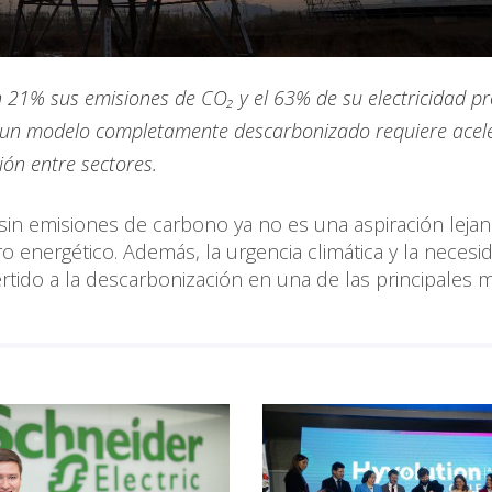
un 21% sus emisiones de CO₂ y el 63% de su electricidad p
r un modelo completamente descarbonizado requiere acele
ión entre sectores.
 sin emisiones de carbono ya no es una aspiración lejan
 energético. Además, la urgencia climática y la necesi
ertido a la descarbonización en una de las principales 