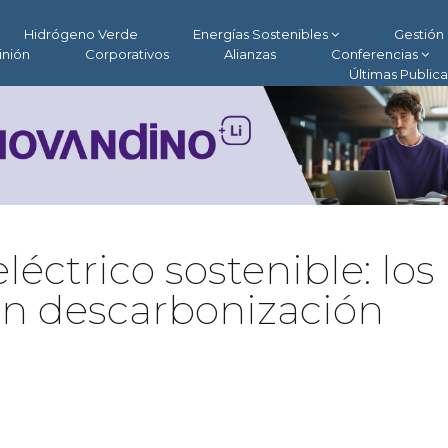
Hidrógeno Verde
Energías Sostenibles
Gestión 
inión
Corporativos
Alianzas
Conferencias
Últimas Public
éctrico sostenible: los
en descarbonización