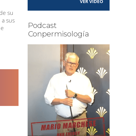
VER VÍDEO
 de su
 a sus
Podcast
ue
Conpermisología