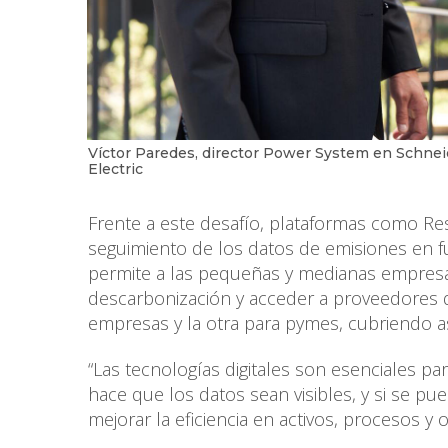
Víctor Paredes, director Power System en Schnei
Electric
Frente a este desafío, plataformas como Res
seguimiento de los datos de emisiones en fun
permite a las pequeñas y medianas empresa
descarbonización y acceder a proveedores 
empresas y la otra para pymes, cubriendo as
“Las tecnologías digitales son esenciales p
hace que los datos sean visibles, y si se p
mejorar la eficiencia en activos, procesos y