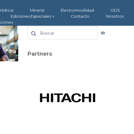
Hídrica
Minería
Electromovilidad
ODS
Ediciones Especiales
Contacto
Nosotros
aciones
IR
Partners