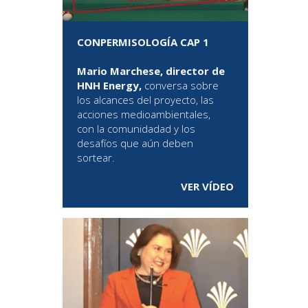
CONPERMISOLOGÍA CAP 1
Mario Marchese, director de
HNH Energy,
conversa sobre
los alcances del proyecto, las
acciones medioambientales,
con la comunidadad y los
desafíos que aún deben
sortear.
VER VÍDEO