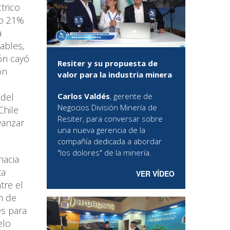
trico
jo 21%
a
ables,
ón cayó
Resiter y su propuesta de
ón
valor para la industria minera
Carlos Valdés
, gerente de
 del
Negocios División Minería de
Chile
Resiter, para conversar sobre
vanzar
una nueva gerencia de la
compañía dedicada a abordar
"los dolores" de la minería.
hacia
ta
VER VÍDEO
tre el
n de
s para
elo