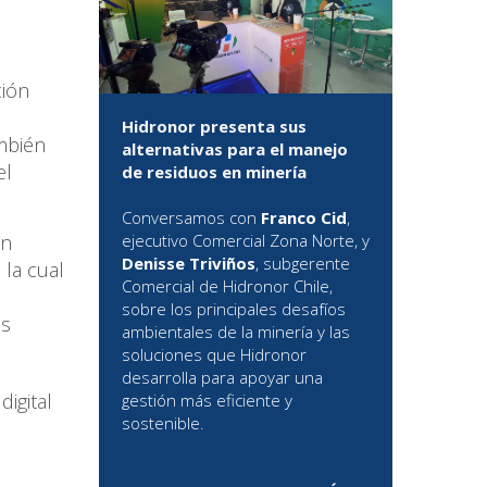
ción
Hidronor presenta sus
mbién
alternativas para el manejo
el
de residuos en minería
Conversamos con
Franco Cid
,
un
ejecutivo Comercial Zona Norte, y
Denisse Triviños
, subgerente
 la cual
Comercial de Hidronor Chile,
sobre los principales desafíos
es
ambientales de la minería y las
soluciones que Hidronor
desarrolla para apoyar una
igital
gestión más eficiente y
sostenible.