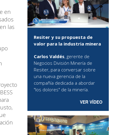
te en
asados
 en las
Resiter y su propuesta de
valor para la industria minera
rupo
Carlos Valdés
, gerente de
n
Negocios División Minería de
Resiter, para conversar sobre
una nueva gerencia de la
compañía dedicada a abordar
royecto
"los dolores" de la minería.
 BESS
para
VER VÍDEO
usto,
que
ación