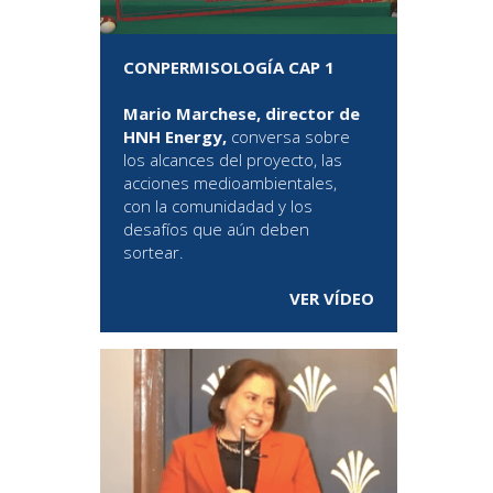
CONPERMISOLOGÍA CAP 1
Mario Marchese, director de
HNH Energy,
conversa sobre
los alcances del proyecto, las
acciones medioambientales,
con la comunidadad y los
desafíos que aún deben
sortear.
VER VÍDEO