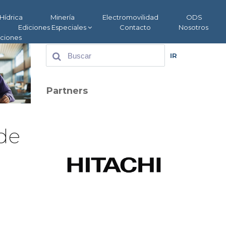
Hídrica
Minería
Electromovilidad
ODS
Ediciones Especiales
Contacto
Nosotros
aciones
IR
Partners
de