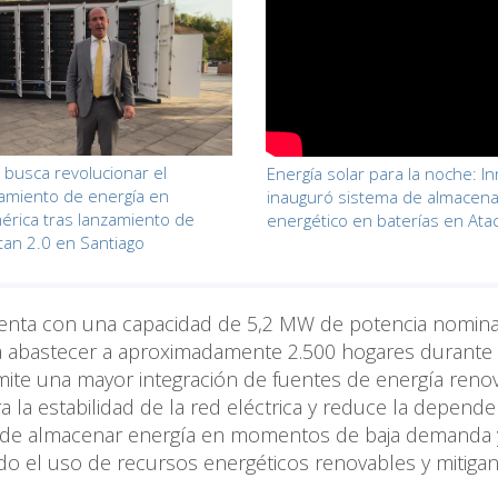
busca revolucionar el
Energía solar para la noche: I
amiento de energía en
inauguró sistema de almacen
érica tras lanzamiento de
energético en baterías en At
tan 2.0 en Santiago
uenta con una capacidad de 5,2 MW de potencia nomina
a abastecer a aproximadamente 2.500 hogares durante
mite una mayor integración de fuentes de energía reno
 la estabilidad de la red eléctrica y reduce la depende
az de almacenar energía en momentos de baja demanda 
do el uso de recursos energéticos renovables y mitiga