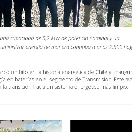
e una capacidad de 5,2 MW de potencia nominal y un
uministrar energía de manera continua a unos 2.500 ho
rcó un hito en la historia energética de Chile al inaugur
ía en baterías en el segmento de Transmisión. Este av
a transición hacia un sistema energético más limpio,