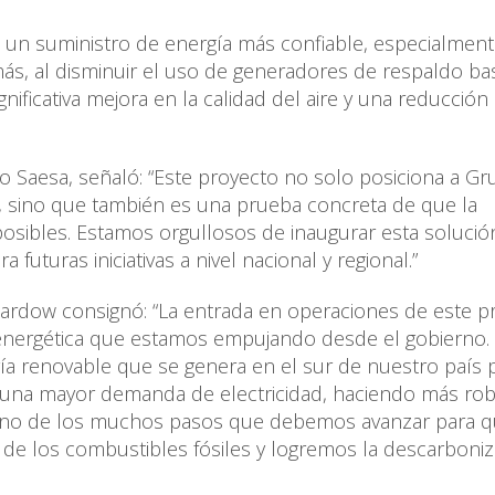
 un suministro de energía más confiable, especialmen
ás, al disminuir el uso de generadores de respaldo b
nificativa mejora en la calidad del aire y una reducción
o Saesa, señaló: “Este proyecto no solo posiciona a G
, sino que también es una prueba concreta de que la
n posibles. Estamos orgullosos de inaugurar esta solució
uturas iniciativas a nivel nacional y regional.”
 Pardow consignó: “La entrada en operaciones de este p
n energética que estamos empujando desde el gobierno.
ía renovable que se genera en el sur de nuestro país 
a una mayor demanda de electricidad, haciendo más rob
s uno de los muchos pasos que debemos avanzar para 
 de los combustibles fósiles y logremos la descarboniz