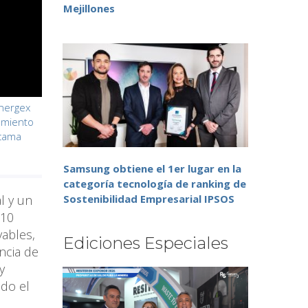
Mejillones
nnergex
amiento
acama
Samsung obtiene el 1er lugar en la
categoría tecnología de ranking de
l y un
Sostenibilidad Empresarial IPSOS
 10
vables,
Ediciones Especiales
ncia de
y
ndo el