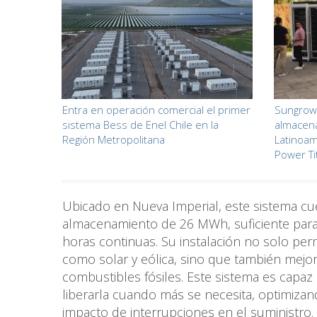
Entra en operación comercial el primer
Sungrow 
sistema Bess de Enel Chile en la
almacen
Región Metropolitana
Latinoam
Power Ti
Ubicado en Nueva Imperial, este sistema c
almacenamiento de 26 MWh, suficiente par
horas continuas. Su instalación no solo per
como solar y eólica, sino que también mejora
combustibles fósiles. Este sistema es cap
liberarla cuando más se necesita, optimizan
impacto de interrupciones en el suministro.