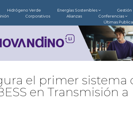
Hidrógeno Verde
Energías Sostenibles
Gestión 
inión
Corporativos
Alianzas
Conferencias
Últimas Public
ura el primer sistema 
ESS en Transmisión a