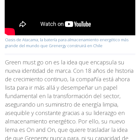
Oasis de Atacama, la batería para almacenamiento energético más
grande del mundo que Grenergy construirá en Chile
Green must go on es la idea que encapsula su
nueva identidad de marca. Con 18 años de historia
de crecimiento continuo, la compañía está ahora
lista para ir más allá y desempeñar un papel
fundamental en la transformación del sector,
asegurando un suministro de energía limpia,
asequible y constante gracias a su liderazgo en
almacenamiento energético. Por ello, su nuevo
lema es On and On, que quiere trasladar la idea
de que Grenergy nunca para, ni su capacidad de