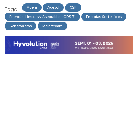
Acera
Acesol
CSP
Tags:
Energías Limpias y Asequibles (ODS-7)
Energías Sostenibles
Generadoras
Mainstream