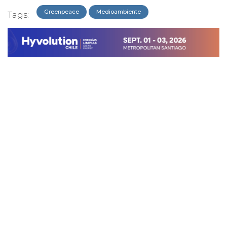
Greenpeace
Medioambiente
Tags: