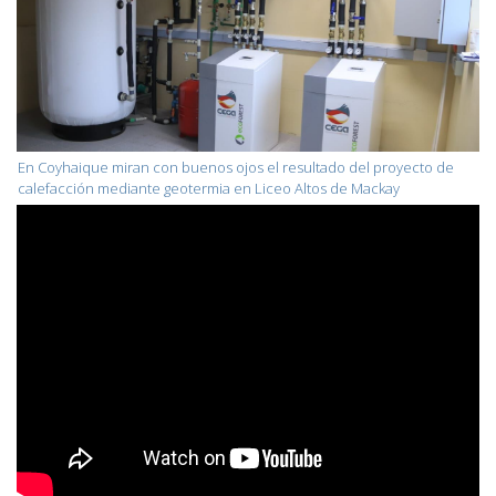
En Coyhaique miran con buenos ojos el resultado del proyecto de
calefacción mediante geotermia en Liceo Altos de Mackay