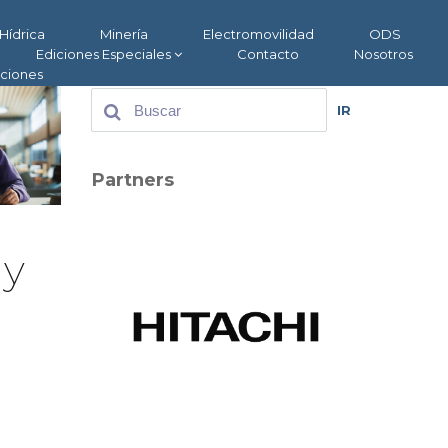
Hídrica
Minería
Electromovilidad
ODS
Ediciones Especiales
Contacto
Nosotros
aciones
IR
Partners
 y