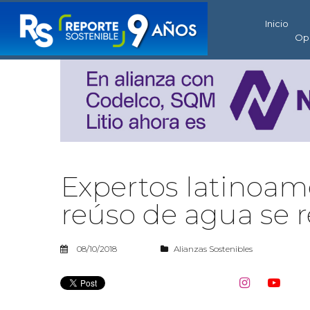
Inicio
Op
Expertos latinoam
reúso de agua se 
08/10/2018
Alianzas Sostenibles

