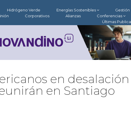
Hidrógeno Verde
Energías Sostenibles
Gestión 
inión
Corporativos
Alianzas
Conferencias
Últimas Public
ericanos en desalación
reunirán en Santiago