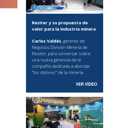
Resiter y su propuesta de
valor para la industria minera
Carlos Valdés
, gerente de
Negocios División Minería de
Resiter, para conversar sobre
una nueva gerencia de la
compañía dedicada a abordar
"los dolores" de la minería.
VER VÍDEO