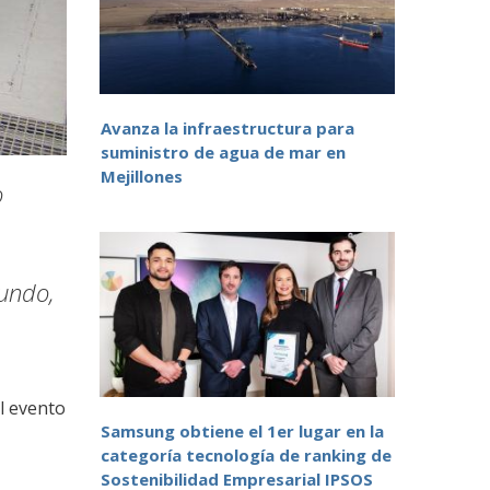
Avanza la infraestructura para
suministro de agua de mar en
Mejillones
o
mundo,
l evento
Samsung obtiene el 1er lugar en la
categoría tecnología de ranking de
Sostenibilidad Empresarial IPSOS