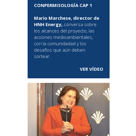
CONPERMISOLOGÍA CAP 1
Mario Marchese, director de
HNH Energy,
conversa sobre
los alcances del proyecto, las
acciones medioambientales,
con la comunidadad y los
desafíos que aún deben
sortear.
VER VÍDEO