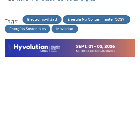
Electromovilidad
Energía No Contaminante (ODS7)
Tags:
Energías Sostenibles
Movilidad