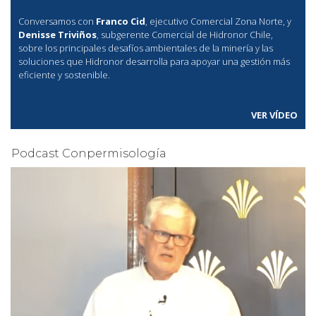
Conversamos con
Franco Cid
, ejecutivo Comercial Zona Norte, y
Denisse Triviños
, subgerente Comercial de Hidronor Chile,
sobre los principales desafíos ambientales de la minería y las
soluciones que Hidronor desarrolla para apoyar una gestión más
eficiente y sostenible.
VER VÍDEO
Podcast Conpermisología