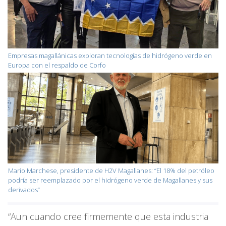
Empresas magallánicas exploran tecnologías de hidrógeno verde en
Europa con el respaldo de Corfo
Mario Marchese, presidente de H2V Magallanes: “El 18% del petróleo
podría ser reemplazado por el hidrógeno verde de Magallanes y sus
derivados”
“Aun cuando cree firmemente que esta industria