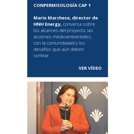
CONPERMISOLOGÍA CAP 1
Mario Marchese, director de
HNH Energy,
conversa sobre
los alcances del proyecto, las
acciones medioambientales,
con la comunidadad y los
desafíos que aún deben
sortear.
VER VÍDEO