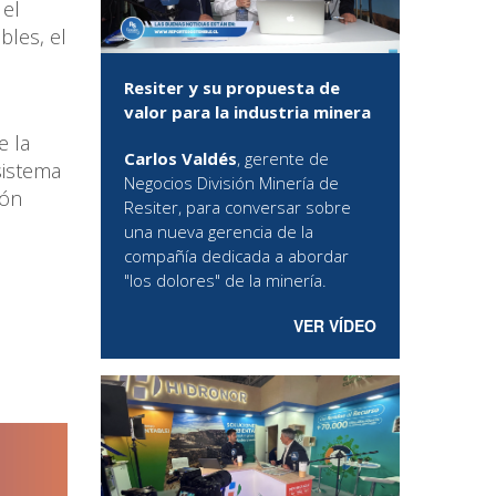
 el
bles, el
Resiter y su propuesta de
valor para la industria minera
e la
Carlos Valdés
, gerente de
sistema
Negocios División Minería de
ión
Resiter, para conversar sobre
una nueva gerencia de la
compañía dedicada a abordar
"los dolores" de la minería.
VER VÍDEO