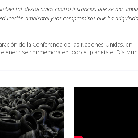
Ambiental, destacamos cuatro instancias que se han imp
a educación ambiental y los compromisos que ha adquirid
aración de la Conferencia de las Naciones Unidas, en
de enero se conmemora en todo el planeta el Día Mun