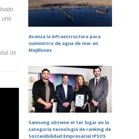
ulsado
o una
Avanza la infraestructura para
suministro de agua de mar en
Mejillones
dial de
Samsung obtiene el 1er lugar en la
categoría tecnología de ranking de
Sostenibilidad Empresarial IPSOS