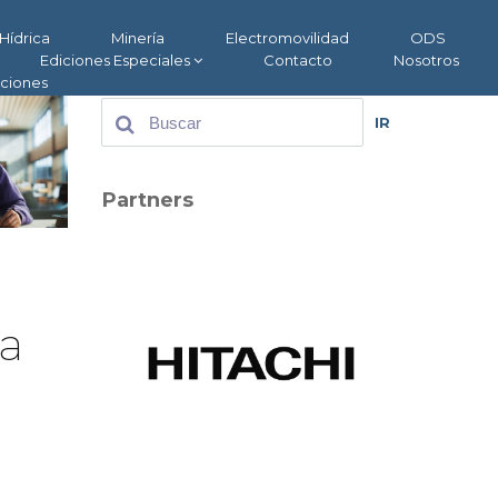
Hídrica
Minería
Electromovilidad
ODS
Ediciones Especiales
Contacto
Nosotros
aciones
IR
Partners
ia