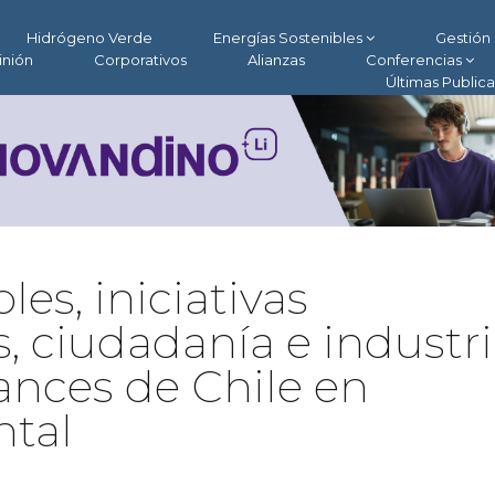
Hidrógeno Verde
Energías Sostenibles
Gestión 
inión
Corporativos
Alianzas
Conferencias
Últimas Public
es, iniciativas
 ciudadanía e industr
vances de Chile en
tal