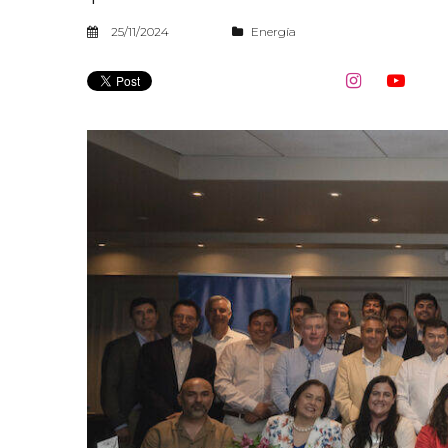
25/11/2024
Energía

