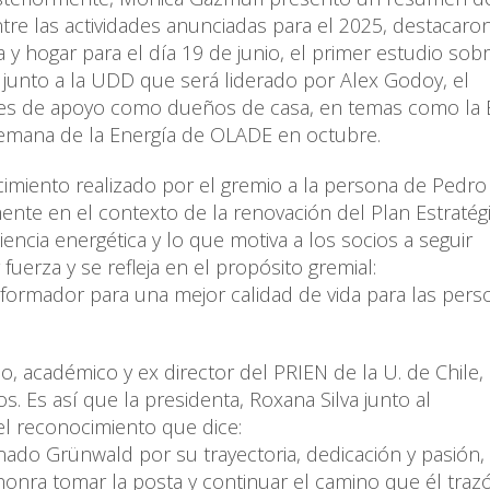
tre las actividades anunciadas para el 2025, destacaron
a y hogar para el día 19 de junio, el primer estudio sobr
B junto a la UDD que será liderado por Alex Godoy, el
des de apoyo como dueños de casa, en temas como la E
mana de la Energía de OLADE en octubre.
cimiento realizado por el gremio a la persona de Pedro
mente en el contexto de la renovación del Plan Estratég
iencia energética y lo que motiva a los socios a seguir
uerza y se refleja en el propósito gremial:
ansformador para una mejor calidad de vida para las pers
o, académico y ex director del PRIEN de la U. de Chile,
os. Es así que la presidenta, Roxana Silva junto al
el reconocimiento que dice:
ado Grünwald por su trayectoria, dedicación y pasión,
honra tomar la posta y continuar el camino que él trazó