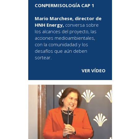
CONPERMISOLOGÍA CAP 1
Mario Marchese, director de
HNH Energy,
conversa sobre
los alcances del proyecto, las
acciones medioambientales,
con la comunidadad y los
desafíos que aún deben
sortear.
VER VÍDEO