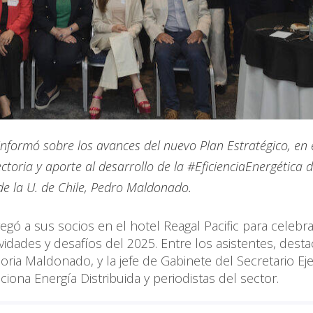
informó sobre los avances del nuevo Plan Estratégico, en e
ctoria y aporte al desarrollo de la #EficienciaEnergética d
de la U. de Chile, Pedro Maldonado.
gó a sus socios en el hotel Reagal Pacific para celebra
vidades y desafíos del 2025. Entre los asistentes, dest
loria Maldonado, y la jefe de Gabinete del Secretario Ej
iona Energía Distribuida y periodistas del sector.