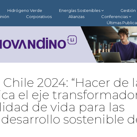
Hidrógeno Verde
Energías Sostenibles
Gestión 
inión
Corporativos
Alianzas
Conferencias
Últimas Public
Chile 2024: “Hacer de l
ica el eje transformado
idad de vida para las
 desarrollo sostenible d