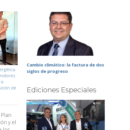
Cambio climático: la factura de dos
ergética
siglos de progreso
umidores
ra
sición de
Ediciones Especiales
 Plan
ión y el
e los