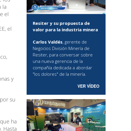
 la
e el
Resiter y su propuesta de
E, el
valor para la industria minera
Carlos Valdés
, gerente de
Negocios División Minería de
Resiter, para conversar sobre
ico,
una nueva gerencia de la
compañía dedicada a abordar
"los dolores" de la minería.
onas y
VER VÍDEO
 por su
 que ha
. Hasta