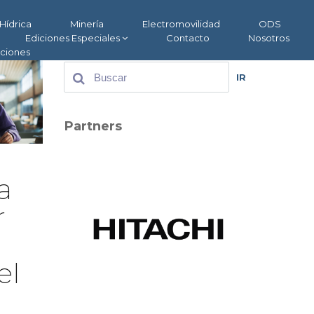
Hídrica
Minería
Electromovilidad
ODS
Ediciones Especiales
Contacto
Nosotros
aciones
IR
Partners
a
r
el