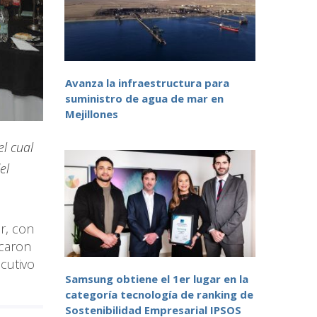
Avanza la infraestructura para
suministro de agua de mar en
Mejillones
l cual
el
r, con
acaron
ecutivo
Samsung obtiene el 1er lugar en la
categoría tecnología de ranking de
Sostenibilidad Empresarial IPSOS