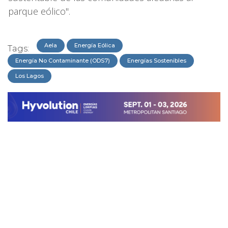
parque eólico".
Aela
Energía Eólica
Tags:
Energía No Contaminante (ODS7)
Energías Sostenibles
Los Lagos