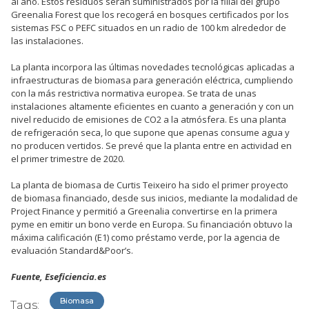
al año. Estos residuos serán suministrados por la filial del grupo
Greenalia Forest que los recogerá en bosques certificados por los
sistemas FSC o PEFC situados en un radio de 100 km alrededor de
las instalaciones.
La planta incorpora las últimas novedades tecnológicas aplicadas a
infraestructuras de biomasa para generación eléctrica, cumpliendo
con la más restrictiva normativa europea. Se trata de unas
instalaciones altamente eficientes en cuanto a generación y con un
nivel reducido de emisiones de CO2 a la atmósfera. Es una planta
de refrigeración seca, lo que supone que apenas consume agua y
no producen vertidos. Se prevé que la planta entre en actividad en
el primer trimestre de 2020.
La planta de biomasa de Curtis Teixeiro ha sido el primer proyecto
de biomasa financiado, desde sus inicios, mediante la modalidad de
Project Finance y permitió a Greenalia convertirse en la primera
pyme en emitir un bono verde en Europa. Su financiación obtuvo la
máxima calificación (E1) como préstamo verde, por la agencia de
evaluación Standard&Poor’s.
Fuente, Eseficiencia.es
Biomasa
Tags: