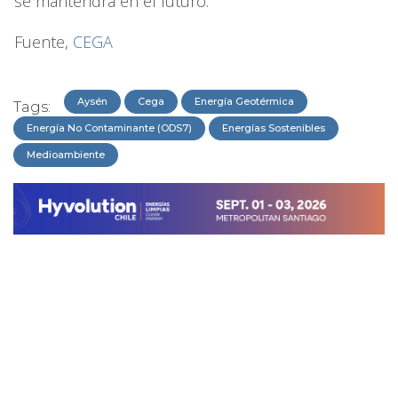
se mantendrá en el futuro.
Fuente,
CEGA
Aysén
Cega
Energía Geotérmica
Tags:
Energía No Contaminante (ODS7)
Energías Sostenibles
Medioambiente