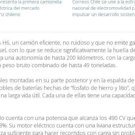
presenta la primera camioneta
Correos Chile se une a la estr
ctrica del mercado
nacional de electromovilidad 
iz chileno
impulsar un desarrollo sosten
 H6, un camión eficiente, no ruidoso y que no emite g
, con lo que se reduce significativamente la huella d
a una autonomía de hasta 200 kilómetros, con la carg
un peso bruto combinado de hasta 49 toneladas.
ales montadas en su parte posterior y en la espalda de 
bles de baterías hechas de “fosfato de hierro y litio”, 
una larga vida útil. Cada una de ellas tiene una capacida
lo cuenta con una potencia que alcanza los 490 CV que
. Su motor eléctrico cuenta con una liviana estructur
erza suficiente para hacer recorridos con carga sin pro