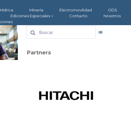
Hídrica
Minería
Electromovilidad
ODS
Ediciones Especiales
Contacto
Nosotros
aciones
IR
Partners