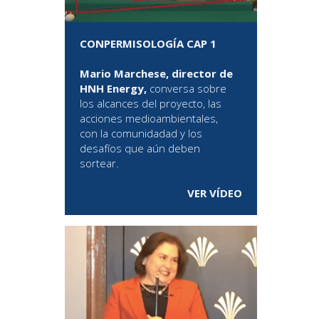
CONPERMISOLOGÍA CAP 1
Mario Marchese, director de
HNH Energy,
conversa sobre
los alcances del proyecto, las
acciones medioambientales,
con la comunidadad y los
desafíos que aún deben
sortear.
VER VÍDEO