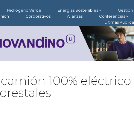
Hidrógeno Verde
Energías Sostenibles
Gestión 
inión
Corporativos
Alianzas
Conferencias
Últimas Public
 camión 100% eléctrico
orestales