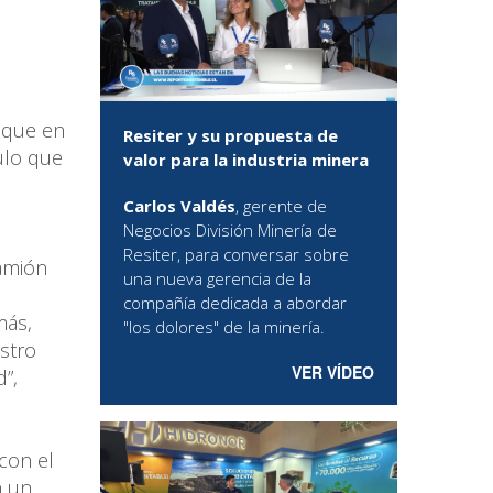
a
s que en
Resiter y su propuesta de
ulo que
valor para la industria minera
Carlos Valdés
, gerente de
Negocios División Minería de
Resiter, para conversar sobre
camión
una nueva gerencia de la
compañía dedicada a abordar
más,
"los dolores" de la minería.
estro
VER VÍDEO
”,
con el
n un