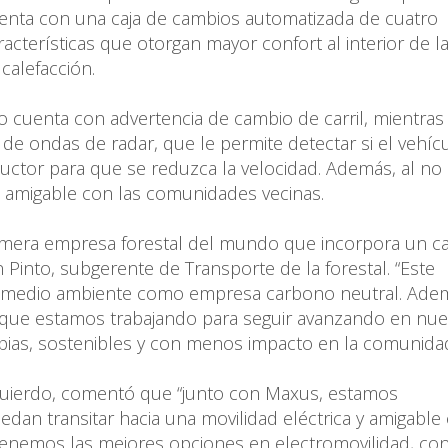
uenta con una caja de cambios automatizada de cuatro
acterísticas que otorgan mayor confort al interior de l
calefacción.
o cuenta con advertencia de cambio de carril, mientra
de ondas de radar, que le permite detectar si el vehíc
nductor para que se reduzca la velocidad. Además, al no
s amigable con las comunidades vecinas.
primera empresa forestal del mundo que incorpora un 
n Pinto, subgerente de Transporte de la forestal. “Este
 medio ambiente como empresa carbono neutral. Ade
las que estamos trabajando para seguir avanzando en nu
pias, sostenibles y con menos impacto en la comunidad
zquierdo, comentó que “junto con Maxus, estamos
 transitar hacia una movilidad eléctrica y amigable 
enemos las mejores opciones en electromovilidad, co