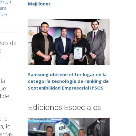
ategia
Mejillones
para
ible
ases de
e
a
Samsung obtiene el 1er lugar en la
la
categoría tecnología de ranking de
que
Sostenibilidad Empresarial IPSOS
d de
Ediciones Especiales
 le
a, lo
blemas