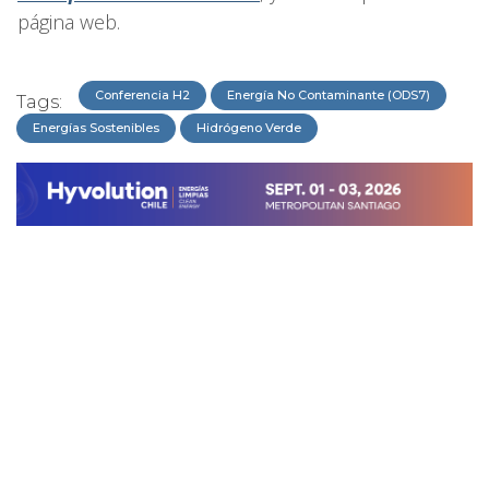
página web.
Conferencia H2
Energía No Contaminante (ODS7)
Tags:
Energías Sostenibles
Hidrógeno Verde